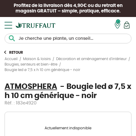
Profitez de la livraison dès 4,90€ ou du retrait en
magasin
GRATUIT
– simple, pratique, efficace.
Mon pan
RETOUR
Accueil
Maison & loisirs
Décoration et aménagement d'intérieur
Bougies, senteurs et bien-être
Bougie led ø 7,5 x h 10 cm générique - noir
ATMOSPHERA
Bougie led ø 7,5 x
h 10 cm générique - noir
Réf. : 183e4920
Actuellement indisponible