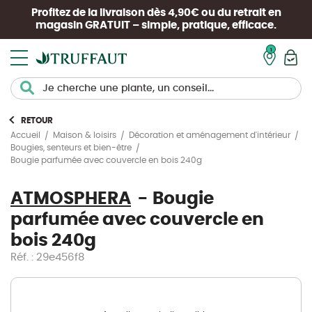
Profitez de la livraison dès 4,90€ ou du retrait en
magasin
GRATUIT
– simple, pratique, efficace.
Mon pan
RETOUR
Accueil
Maison & loisirs
Décoration et aménagement d'intérieur
Bougies, senteurs et bien-être
Bougie parfumée avec couvercle en bois 240g
ATMOSPHERA
Bougie
parfumée avec couvercle en
bois 240g
Réf. : 29e456f8