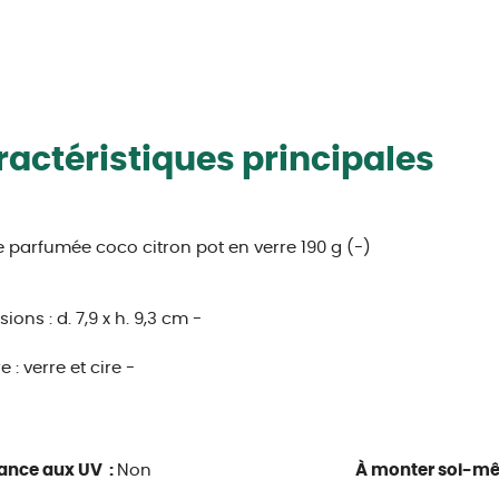
actéristiques principales
 parfumée coco citron pot en verre 190 g (-)
sions :
d. 7,9 x h. 9,3 cm -
e :
verre et cire -
ance aux UV :
Non
À monter soi-m