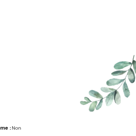
ême :
Non