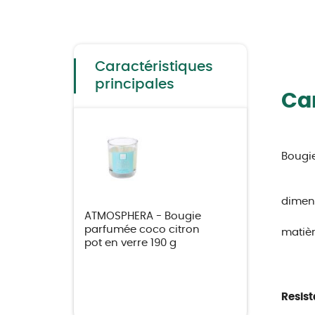
Skip
to
the
beginning
of
the
Caractéristiques
images
gallery
principales
Car
Bougie
dimen
ATMOSPHERA - Bougie
parfumée coco citron
matièr
pot en verre 190 g
Resist