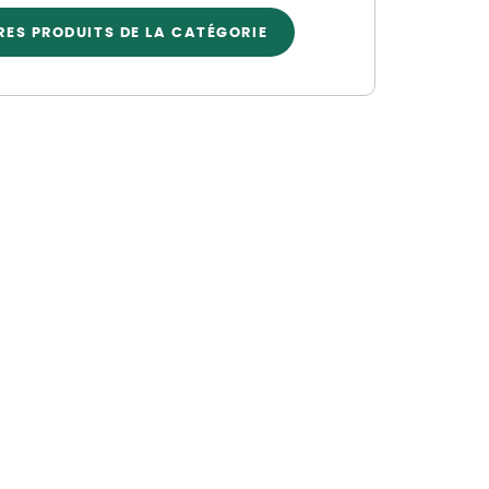
Nos marques de la nature
RES PRODUITS DE LA CATÉGORIE
Découvrez nos marques
Mon potager
Nos marques de la nature
Ventes éphémères de plantes