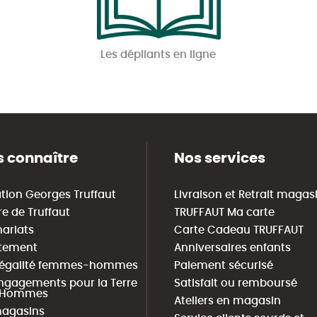
Les dépliants en ligne
 connaître
Nos services
tion Georges Truffaut
Livraison et Retrait magas
re de Truffaut
TRUFFAUT Ma carte
nariats
Carte Cadeau TRUFFAUT
tement
Anniversaires enfants
 égalité femmes-hommes
Paiement sécurisé
ngagements pour la Terre
Satisfait ou remboursé
s Hommes
Ateliers en magasin
agasins