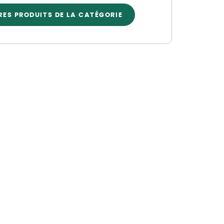
Nos marques de la nature
RES PRODUITS DE LA CATÉGORIE
Découvrez nos marques
Mon potager
Nos marques de la nature
Ventes éphémères de plantes