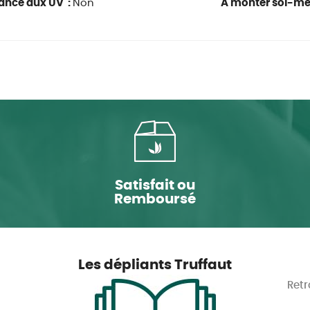
ance aux UV :
Non
À monter soi-m
Satisfait ou
Remboursé
Les dépliants Truffaut
Retr