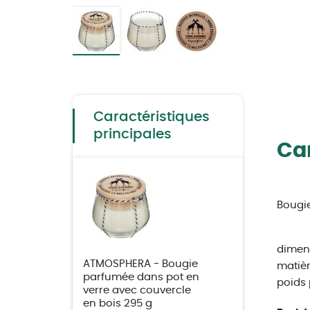
Skip
to
the
beginning
of
the
Caractéristiques
images
gallery
principales
Car
Bougie
dimens
ATMOSPHERA - Bougie
matière
parfumée dans pot en
poids 
verre avec couvercle
en bois 295 g