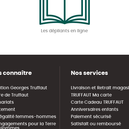
Les dépliants en ligne
 connaître
Nos services
tion Georges Truffaut
Livraison et Retrait magas
re de Truffaut
TRUFFAUT Ma carte
nariats
Carte Cadeau TRUFFAUT
tement
Anniversaires enfants
 égalité femmes-hommes
Paiement sécurisé
ngagements pour la Terre
Satisfait ou remboursé
s Hommes