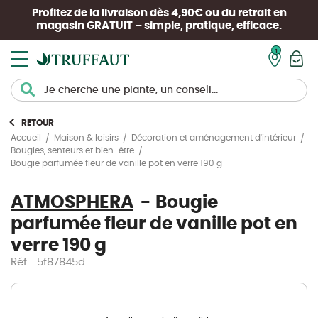
Profitez de la livraison dès 4,90€ ou du retrait en
magasin
GRATUIT
– simple, pratique, efficace.
Mon pan
RETOUR
Accueil
Maison & loisirs
Décoration et aménagement d'intérieur
Bougies, senteurs et bien-être
Bougie parfumée fleur de vanille pot en verre 190 g
ATMOSPHERA
Bougie
parfumée fleur de vanille pot en
verre 190 g
Réf. : 5f87845d