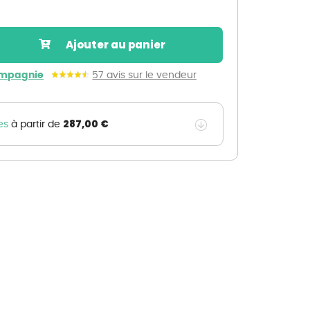
Nos marques de la nature
Découvrez nos marques
Ajouter au panier
Mon potager
Nos marques de la nature
ompagnie
57 avis sur le vendeur
Ventes éphémères de plantes
287,00 €
es
à partir de