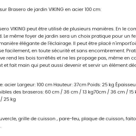
 sur Brasero de jardin VIKING en acier 100 cm:
sero VIKING peut être utilisé de plusieurs manières. En le 
d. Le même foyer de jardin sera un choix pratique pour un fe
manière élégante de l'éclairage. Il peut être placé n'import'o
se facilement, en toute sécurité et sans encombrement. Prat
e rend les bois torréfiés et ne les propage pas, même en ca
t et fait main qui peut aussi devenir et servir un élément déc
e: acier Largeur: 100 cm Hauteur: 37cm Poids: 25 kg Épaisse
ibles des braseros: 60 cm / 36 cm / 13 kg70cm / 36 cm / 15
/ 25 kg
uvercle, grille de cuisson , pare-feu, plaque de cuisson, fai
.