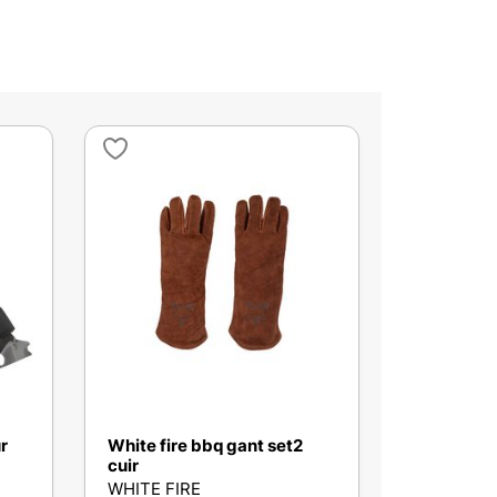
r
White fire bbq gant set2
cuir
WHITE FIRE