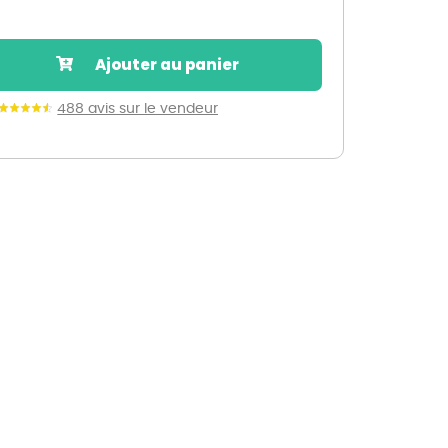
Nos marques de la nature
Découvrez nos marques
Ajouter au panier
Mon potager
Nos marques de la nature
488 avis sur le vendeur
Ventes éphémères de plantes