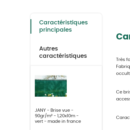
to
the
beginning
of
the
Caractéristiques
images
gallery
principales
Car
Autres
caractéristiques
Très f
Fabriq
occulta
Ce bri
acces
JANY - Brise vue -
90gr/m² - 1,20x10m -
Caract
vert - made in france