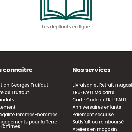
Les dépliants en ligne
 connaître
Nos services
tion Georges Truffaut
Livraison et Retrait magas
re de Truffaut
TRUFFAUT Ma carte
nariats
Carte Cadeau TRUFFAUT
tement
Anniversaires enfants
 égalité femmes-hommes
Paiement sécurisé
ngagements pour la Terre
Satisfait ou remboursé
s Hommes
Ateliers en magasin