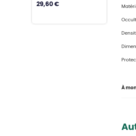
29,60 €
Matéri
Occult
Densit
Dimens
Protec
À mon
Aut