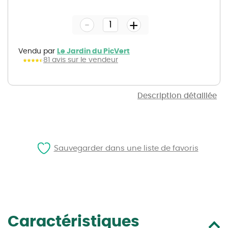
to
the
-
beginning
+
of
the
images
gallery
Vendu par
Le Jardin du PicVert
81 avis sur le vendeur
Description détaillée
Sauvegarder dans une liste de favoris
Caractéristiques