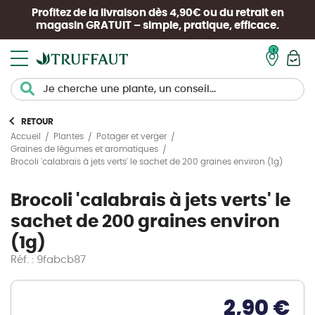
Profitez de la livraison dès 4,90€ ou du retrait en
magasin
GRATUIT
– simple, pratique, efficace.
Mon pan
RETOUR
Accueil
Plantes
Potager et verger
Graines de légumes et aromatiques
Brocoli 'calabrais à jets verts' le sachet de 200 graines environ (1g)
Brocoli 'calabrais à jets verts' le
sachet de 200 graines environ
(1g)
Réf. : 9fabcb87
2,90 €