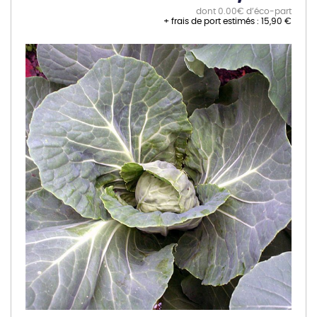
dont 0.00€ d’éco-part
+ frais de port estimés :
15,90 €
Skip
to
the
end
of
the
images
gallery
Skip