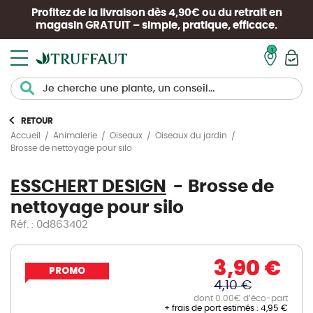
Profitez de la livraison dès 4,90€ ou du retrait en
magasin
GRATUIT
– simple, pratique, efficace.
Mon pan
RETOUR
Accueil
Animalerie
Oiseaux
Oiseaux du jardin
Brosse de nettoyage pour silo
ESSCHERT DESIGN
Brosse de
nettoyage pour silo
Réf. : 0d863402
3,90 €
PROMO
4,10 €
dont 0.00€ d’éco-part
+ frais de port estimés :
4,95 €