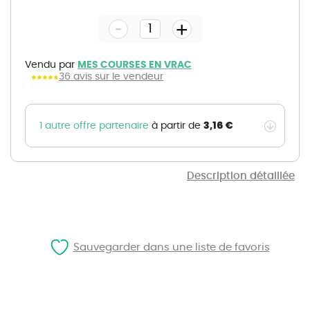
to
the
-
beginning
+
of
the
images
gallery
Vendu par
MES COURSES EN VRAC
36 avis sur le vendeur
3,16 €
1 autre offre partenaire
à partir de
Description détaillée
Sauvegarder dans une liste de favoris