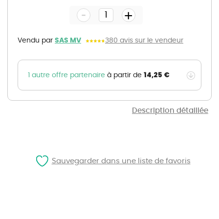
the
-
beginning
+
of
the
images
gallery
Vendu par
SAS MV
380 avis sur le vendeur
14,25 €
1 autre offre partenaire
à partir de
Description détaillée
Sauvegarder dans une liste de favoris