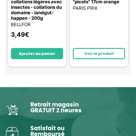
collations légères avec
"picots" 17cm orange
insectes - collations du
PARIS PRIX
domaine - landgut-
happen - 200g
BELLFOR
3,49
€
Ajouter au panier
Voir le produit
Retrait magasin
GRATUIT 2 heures
Satisfait ou
Remboursé