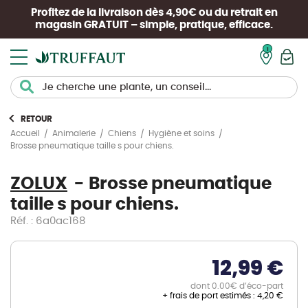
Profitez de la livraison dès 4,90€ ou du retrait en
magasin
GRATUIT
– simple, pratique, efficace.
Mon pan
RETOUR
Accueil
Animalerie
Chiens
Hygiène et soins
Brosse pneumatique taille s pour chiens.
ZOLUX
Brosse pneumatique
taille s pour chiens.
Réf. : 6a0ac168
12,99 €
dont 0.00€ d’éco-part
+ frais de port estimés :
4,20 €