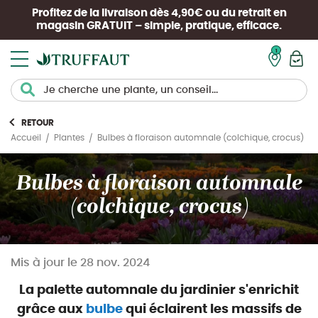
Profitez de la livraison dès 4,90€ ou du retrait en
magasin
GRATUIT
– simple, pratique, efficace.
Mon pan
RETOUR
Bulbes à floraison automnale (colchique, crocus)
Accueil
Plantes
Bulbes à floraison automnale
(colchique, crocus)
Mis à jour le
28 nov. 2024
La palette automnale du jardinier s'enrichit
grâce aux
bulbe
qui éclairent les massifs de