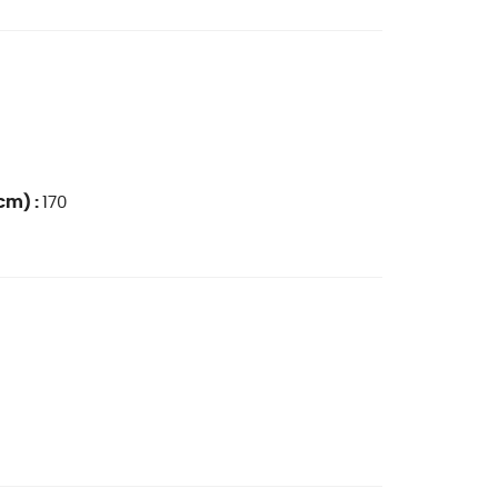
cm) :
170