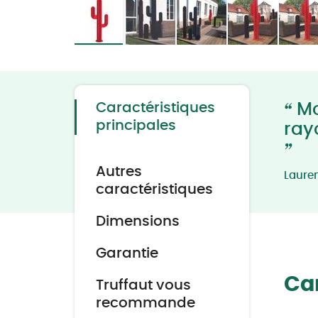
Skip
to
the
beginning
of
the
“
Caractéristiques
Mod
images
gallery
principales
ray
”
Autres
Laure
caractéristiques
Dimensions
Garantie
Car
Truffaut vous
recommande