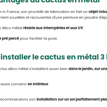
antages du cactus en métal
 in France, son procédé de fabrication en fait un
objet rob
ment soudées et recouvertes d'une peinture en poudre d'ép
e déco métal
résiste aux intempéries et aux UV
.
e pré percé
pour faciliter la pose.
installer le cactus en métal 3
ctus déco métal s'installent aussi bien
dans le jardin, sur u
t aussi convenir
en intérieur
.
recommandons son
installation sur un sol parfaitement pla