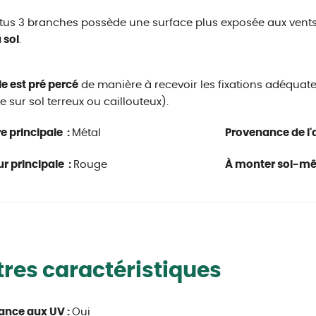
tus 3 branches possède une surface plus exposée aux vents, 
 sol
.
le est pré percé
de manière à recevoir les fixations adéquates
e sur sol terreux ou caillouteux).
e principale :
Métal
Provenance de l'a
r principale :
Rouge
À monter soi-m
res caractéristiques
ance aux UV :
Oui