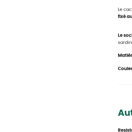
Le cac
fixé au
Le soc
sardin
Matièr
Couleu
Aut
Resist