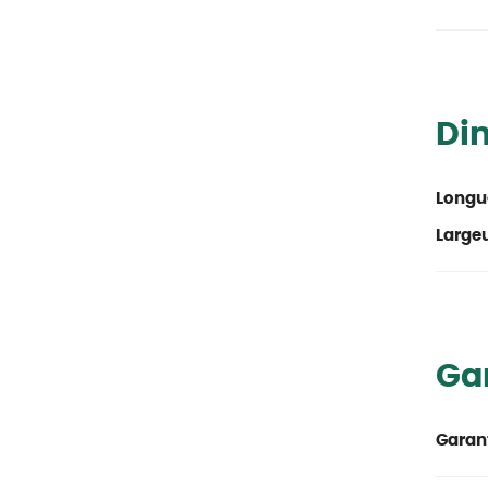
Di
Longu
Large
Ga
Garant