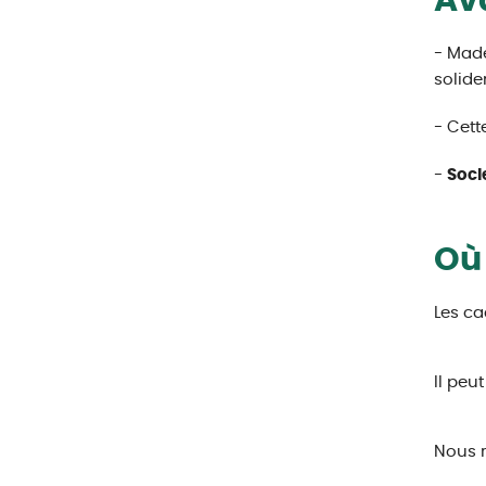
Av
- Made
solide
- Cett
-
Socl
Où 
Les ca
Il peu
Nous 