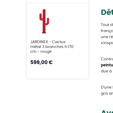
Dét
Tout d
frança
une ré
JARDINEX - Cactus
s'insp
métal 3 branches h:170
cm - rouge
Contra
599,00 €
peint
due à 
D'une 
gris a