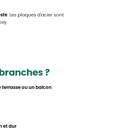
uste
. Les plaques d'acier sont
oxy.
 branches ?
ne terrasse ou un balcon
.
n et dur
.