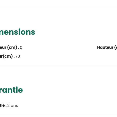
mensions
eur (cm) :
0
Hauteur (
ur(cm) :
70
rantie
ie :
2 ans