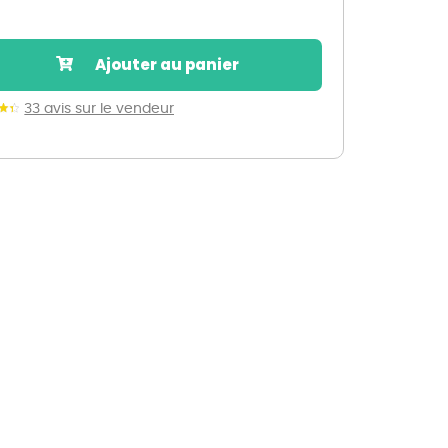
Nos marques de la nature
Découvrez nos marques
Ajouter au panier
Mon potager
Nos marques de la nature
33 avis sur le vendeur
Ventes éphémères de plantes