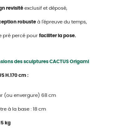
gn revisité
exclusif et déposé,
eption robuste
à l'épreuve du temps,
e pré percé pour
faciliter la pose.
sions des sculptures CACTUS Origami
S H.170 cm :
ur (ou envergure) 68 cm
re à la base : 18 cm
15 kg