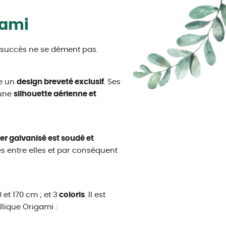
gami
e succès ne se dément pas.
te un
design breveté exclusif
. Ses
 une
silhouette aérienne et
er galvanisé est soudé et
es entre elles et par conséquent
0 et 170 cm ; et 3
coloris
. Il est
lique Origami :