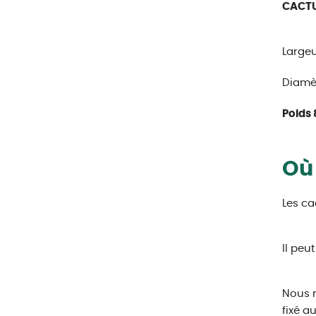
CACTUS
Largeu
Diamèt
Poids 
Où 
Les ca
Il peu
Nous 
fixé au