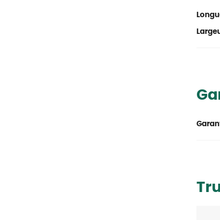
Longu
Large
Ga
Garant
Tr