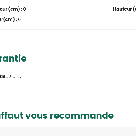
eur (cm) :
0
Hauteur (
ur(cm) :
0
rantie
ie :
2 ans
uffaut vous recommande