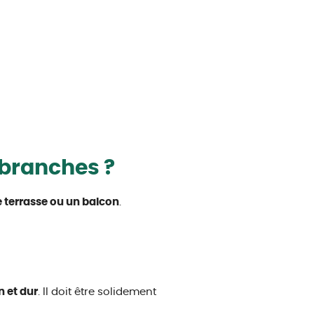
 branches ?
ne terrasse ou un balcon
.
n et dur
. Il doit être solidement