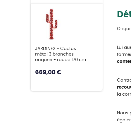
Dét
Origam
Lui au
JARDINEX - Cactus
métal 3 branches
formes
origami - rouge 170 cm
conte
669,00 €
Contr
recouv
la cor
Nous 
égalem