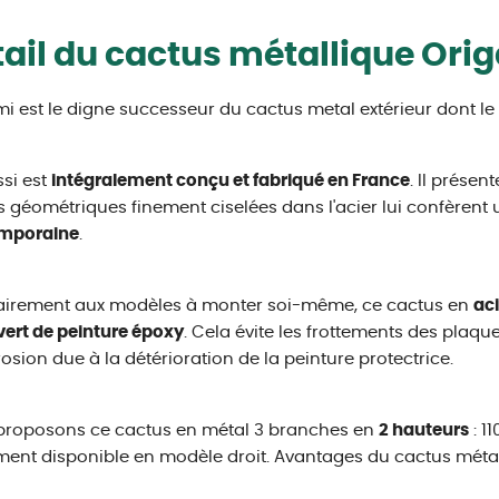
ail du cactus métallique Ori
i est le digne successeur du cactus metal extérieur dont l
ssi est
intégralement conçu et fabriqué en France
. Il présen
 géométriques finement ciselées dans l'acier lui confèrent
mporaine
.
airement aux modèles à monter soi-même, ce cactus en
aci
ert de peinture époxy
. Cela évite les frottements des plaqu
rosion due à la détérioration de la peinture protectrice.
proposons ce cactus en métal 3 branches en
2 hauteurs
: 11
ent disponible en modèle droit. Avantages du cactus métal