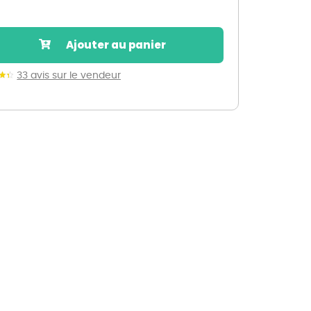
Nos marques de la nature
Découvrez nos marques
Ajouter au panier
Mon potager
Nos marques de la nature
33 avis sur le vendeur
Ventes éphémères de plantes