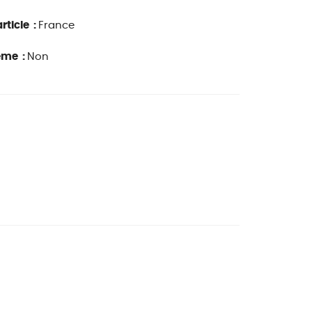
rticle :
France
ême :
Non