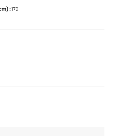
cm) :
170