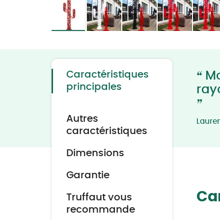
Skip
to
the
beginning
of
the
“
Caractéristiques
Mod
images
gallery
principales
ray
”
Autres
Laure
caractéristiques
Dimensions
Garantie
Car
Truffaut vous
recommande