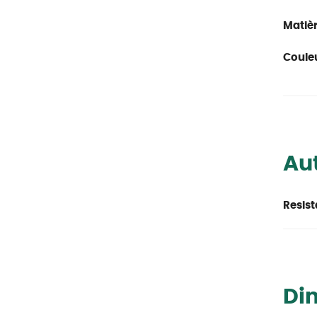
Matièr
Couleu
Aut
Resist
Di