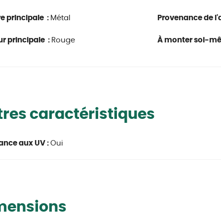
e principale :
Métal
Provenance de l'a
r principale :
Rouge
À monter soi-m
res caractéristiques
ance aux UV :
Oui
mensions