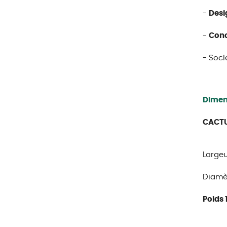
-
Desi
-
Conc
- Socl
Dimen
CACTU
Large
Diamèt
Poids 