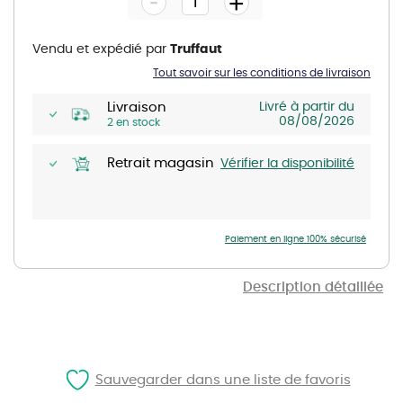
-
+
of
the
images
gallery
Vendu et expédié par
Truffaut
Tout savoir sur les conditions de livraison
Livraison
Livré à partir du
08/08/2026
2 en stock
Retrait magasin
Vérifier la disponibilité
Paiement en ligne 100% sécurisé
Description détaillée
Sauvegarder dans une liste de favoris