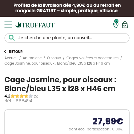
Profitez de la livraison dès 4,90€ ou du retrait en
magasin
GRATUIT
– simple, pratique, efficace.
Mon pan
RETOUR
Accueil
Animalerie
Oiseaux
Cages, volières et accessoires
Cage Jasmine, pour oiseaux : Blanc/bleu L35 x l28 x H46 cm
Cage Jasmine, pour oiseaux :
Blanc/bleu L35 x l28 x H46 cm
4.2
(5)
Réf. : 668494
27,99
€
dont eco-participation : 0.00€