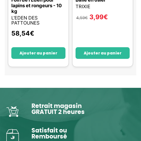
lapins et rongeurs - 10
TRIXIE
kg
3,99
€
L'EDEN DES
4,59
€
PATTOUNES
58,54
€
Ajouter au panier
Ajouter au panier
Retrait magasin
GRATUIT 2 heures
Satisfait ou
Remboursé