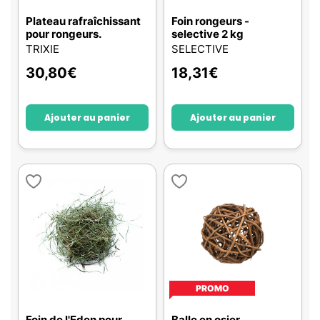
Plateau rafraîchissant
Foin rongeurs -
pour rongeurs.
selective 2 kg
TRIXIE
SELECTIVE
30,80
€
18,31
€
Ajouter au panier
Ajouter au panier
PROMO
Foin de l'Eden pour
Balle en osier