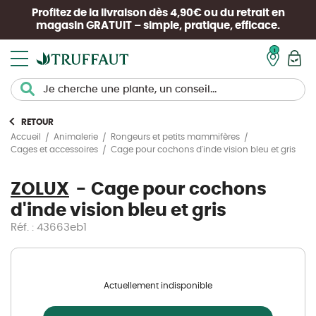
Profitez de la livraison dès 4,90€ ou du retrait en
magasin
GRATUIT
– simple, pratique, efficace.
Mon pan
RETOUR
Accueil
Animalerie
Rongeurs et petits mammifères
Cage pour cochons d'inde vision bleu et gris
Cages et accessoires
ZOLUX
Cage pour cochons
d'inde vision bleu et gris
Réf. : 43663eb1
Actuellement indisponible