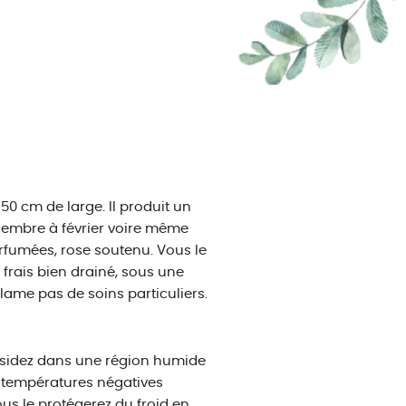
50 cm de large. Il produit un
écembre à février voire même
rfumées, rose soutenu. Vous le
 frais bien drainé, sous une
clame pas de soins particuliers.
résidez dans une région humide
s températures négatives
us le protégerez du froid en