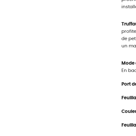
instal
Truffa
profit
de pet
un mas
Mode d
En bac,
Port d
Feuill
Couleu
Feuill