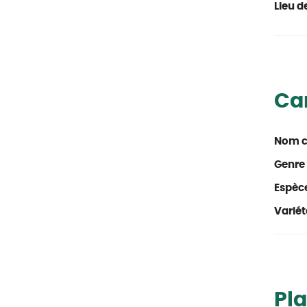
Lieu de
Car
Nom 
Genre 
Espèc
Variét
Pla