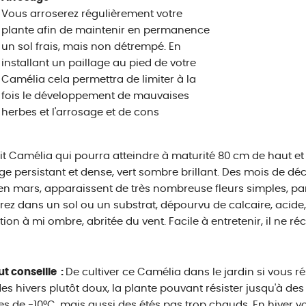
Vous arroserez régulièrement votre
plante afin de maintenir en permanence
un sol frais, mais non détrempé. En
installant un paillage au pied de votre
Camélia cela permettra de limiter à la
fois le développement de mauvaises
herbes et l'arrosage et de cons
it Camélia qui pourra atteindre à maturité 80 cm de haut et 
age persistant et dense, vert sombre brillant. Des mois de d
en mars, apparaissent de très nombreuse fleurs simples, pa
rez dans un sol ou un substrat, dépourvu de calcaire, acide,
tion à mi ombre, abritée du vent. Facile à entretenir, il ne ré
ut conseille :
De cultiver ce Camélia dans le jardin si vous 
es hivers plutôt doux, la plante pouvant résister jusqu'à de
s de -10°C, mais aussi des étés pas trop chauds. En hiver vo