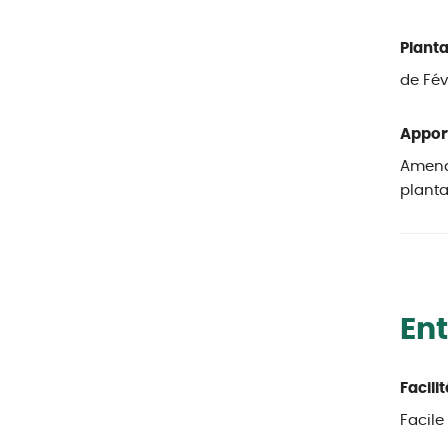
Planta
de Févr
Apport
Amend
planta
Ent
Facili
Facile