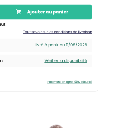
Nos marques de la nature
Ajouter au panier
Découvrez nos marques
Mon potager
aut
Nos marques de la nature
Tout savoir sur les conditions de livraison
Ventes éphémères de plantes
Livré à partir du 11/08/2026
in
Vérifier la disponibilité
Paiement en ligne 100% sécurisé