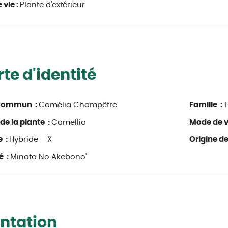
 vie :
Plante d'extérieur
te d'identité
commun :
Camélia Champêtre
Famille :
de la plante :
Camellia
Mode de v
e :
Hybride – X
Origine de
é :
Minato No Akebono'
ntation