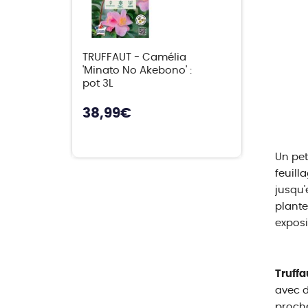
TRUFFAUT - Camélia
'Minato No Akebono' :
pot 3L
38,99
€
Un pet
feuill
jusqu'
plante
exposi
Truffa
avec d
proche