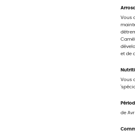
Arros
Vous a
mainte
détrem
Caméli
dével
et de 
Nutrit
Vous a
'spéci
Périod
de Avr
Commen