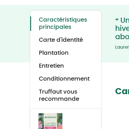
to
the
beginning
of
the
“
Caractéristiques
Un
images
gallery
principales
hive
abo
Carte d'identité
Laure
Plantation
Entretien
Conditionnement
Car
Truffaut vous
recommande