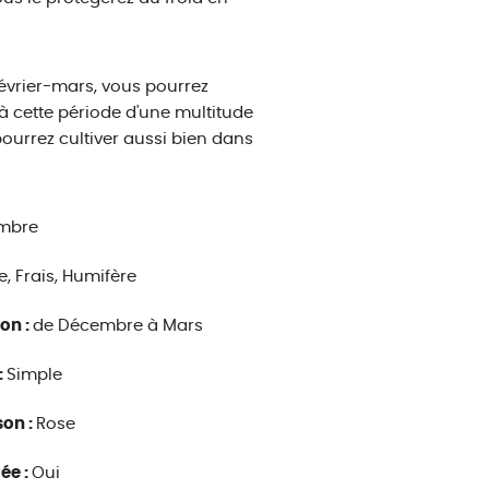
février-mars, vous pourrez
 à cette période d'une multitude
ourrez cultiver aussi bien dans
mbre
e, Frais, Humifère
son :
de Décembre à Mars
:
Simple
son :
Rose
ée :
Oui