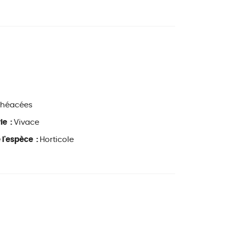
Théacées
ie :
Vivace
 l'espèce :
Horticole