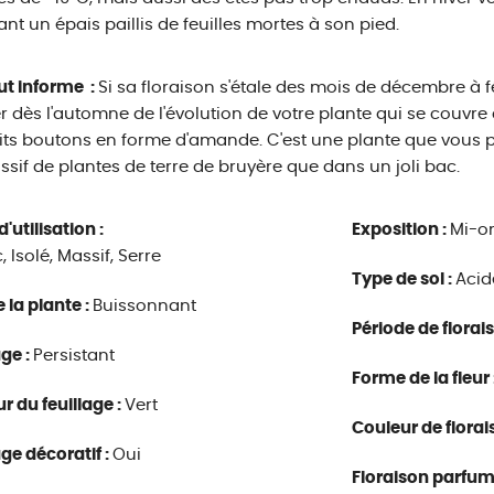
lant un épais paillis de feuilles mortes à son pied.
ut informe :
Si sa floraison s'étale des mois de décembre à 
er dès l'automne de l'évolution de votre plante qui se couvre
its boutons en forme d'amande. C'est une plante que vous p
sif de plantes de terre de bruyère que dans un joli bac.
'utilisation :
Exposition :
Mi-o
 Isolé, Massif, Serre
Type de sol :
Acid
e la plante :
Buissonnant
Période de florai
age :
Persistant
Forme de la fleur 
r du feuillage :
Vert
Couleur de florai
age décoratif :
Oui
Floraison parfum