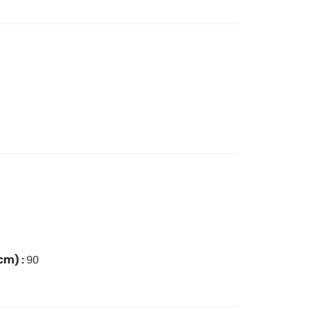
cm) :
90