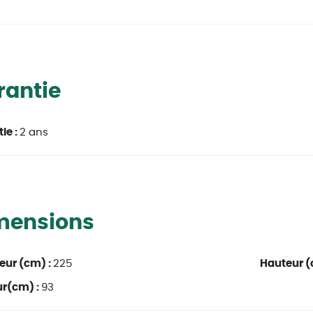
rantie
ie :
2 ans
mensions
eur (cm) :
225
Hauteur (
ur(cm) :
93