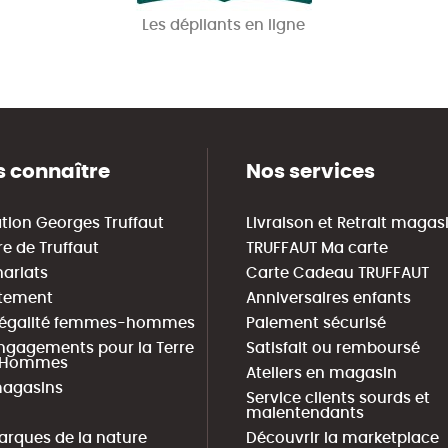
Les dépliants en ligne
 connaître
Nos services
tion Georges Truffaut
Livraison et Retrait magas
re de Truffaut
TRUFFAUT Ma carte
nariats
Carte Cadeau TRUFFAUT
tement
Anniversaires enfants
 égalité femmes-hommes
Paiement sécurisé
ngagements pour la Terre
Satisfait ou remboursé
s Hommes
Ateliers en magasin
agasins
Service clients sourds et
malentendants
arques de la nature
Découvrir la marketplace