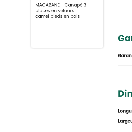
MACABANE - Canapé 3
places en velours
camel pieds en bois
Ga
Garant
Di
Longu
Large