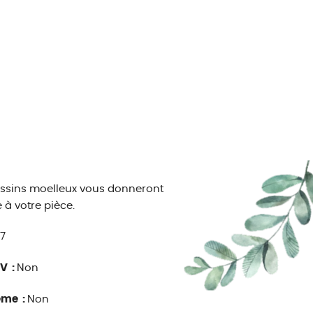
oussins moelleux vous donneront
 à votre pièce.
17
V :
Non
ême :
Non