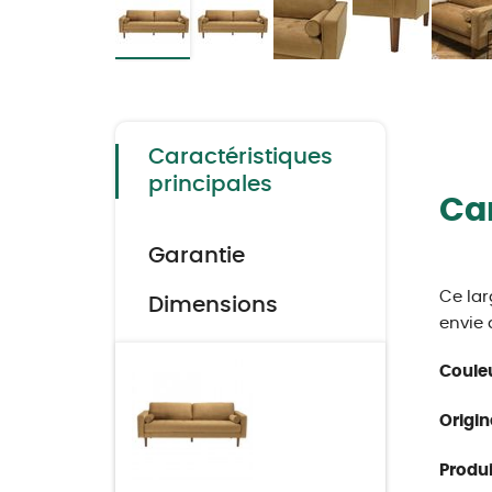
Skip
to
the
beginning
of
the
Caractéristiques
images
gallery
principales
Car
Garantie
Ce lar
Dimensions
envie 
Couleu
Origin
Produit