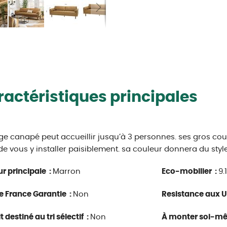
actéristiques principales
ge canapé peut accueillir jusqu’à 3 personnes. ses gros c
de vous y installer paisiblement. sa couleur donnera du style
r principale :
Marron
Eco-mobilier :
9.
e France Garantie :
Non
Resistance aux U
 destiné au tri sélectif :
Non
À monter soi-m