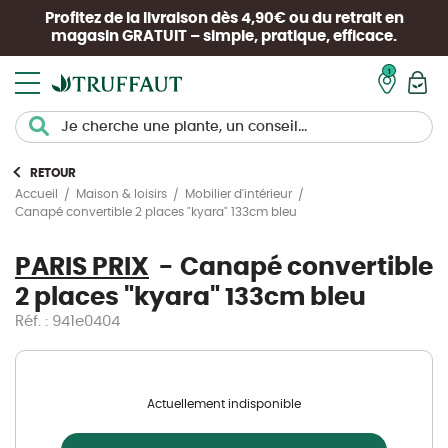
Profitez de la livraison dès 4,90€ ou du retrait en
magasin
GRATUIT
– simple, pratique, efficace.
Mon pan
RETOUR
Accueil
Maison & loisirs
Mobilier d'intérieur
Canapé convertible 2 places "kyara" 133cm bleu
PARIS PRIX
Canapé convertible
2 places "kyara" 133cm bleu
Réf. : 941e0404
Actuellement indisponible