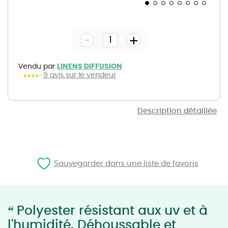
Skip
to
the
-
beginning
+
of
the
images
gallery
Vendu par
LINENS DIFFUSION
9 avis sur le vendeur
Description détaillée
Sauvegarder dans une liste de favoris
“
Polyester résistant aux uv et à
l'humidité. Déhoussable et