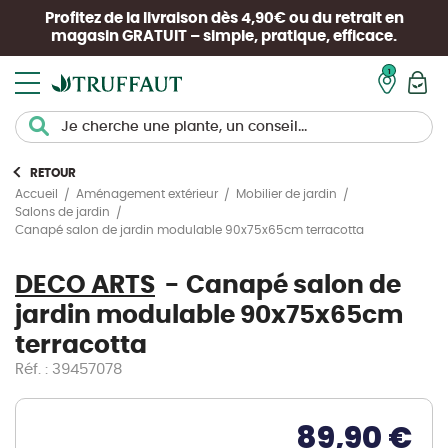
Profitez de la livraison dès 4,90€ ou du retrait en
magasin
GRATUIT
– simple, pratique, efficace.
Mon pan
RETOUR
Accueil
Aménagement extérieur
Mobilier de jardin
Salons de jardin
Canapé salon de jardin modulable 90x75x65cm terracotta
DECO ARTS
Canapé salon de
jardin modulable 90x75x65cm
terracotta
Réf. : 39457078
89,90 €