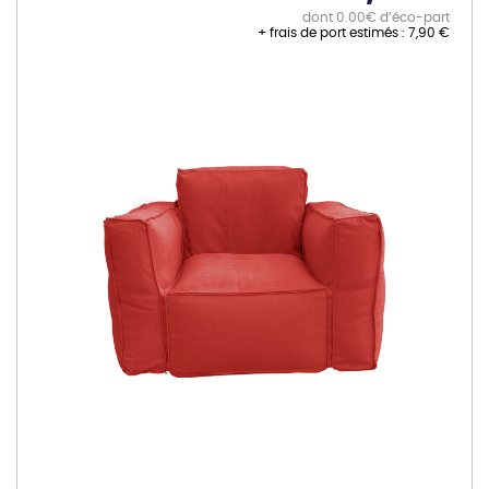
dont 0.00€ d’éco-part
+ frais de port estimés :
7,90 €
Skip
to
the
end
of
the
images
gallery