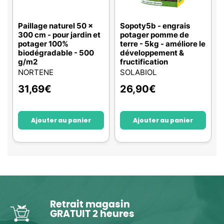
Paillage naturel 50 x
Sopoty5b - engrais
300 cm - pour jardin et
potager pomme de
potager 100%
terre - 5kg - améliore le
biodégradable - 500
développement &
g/m2
fructification
NORTENE
SOLABIOL
31,69
€
26,90
€
Ajouter au panier
Ajouter au panier
Retrait magasin
GRATUIT 2 heures