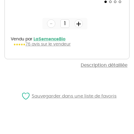
Skip
to
the
-
beginning
+
of
the
images
gallery
Vendu par
LaSemenceBio
76 avis sur le vendeur
Description détaillée
Sauvegarder dans une liste de favoris