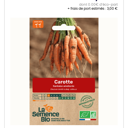
dont 0.00€ d’éco-part
+ frais de port estimés :
3,00 €
Skip
to
the
end
of
the
images
gallery