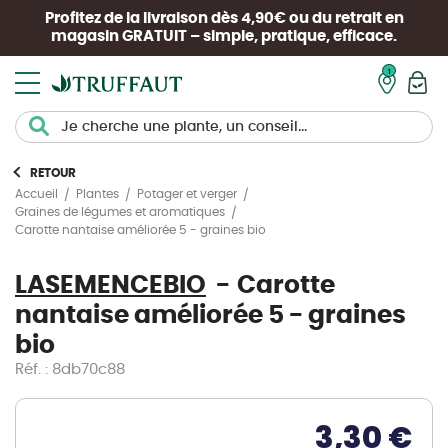
Profitez de la livraison dès 4,90€ ou du retrait en
magasin
GRATUIT
– simple, pratique, efficace.
Mon pan
RETOUR
Accueil
Plantes
Potager et verger
Graines de légumes et aromatiques
Carotte nantaise améliorée 5 - graines bio
LASEMENCEBIO
Carotte
nantaise améliorée 5 - graines
bio
Réf. : 8db70c88
3,30 €