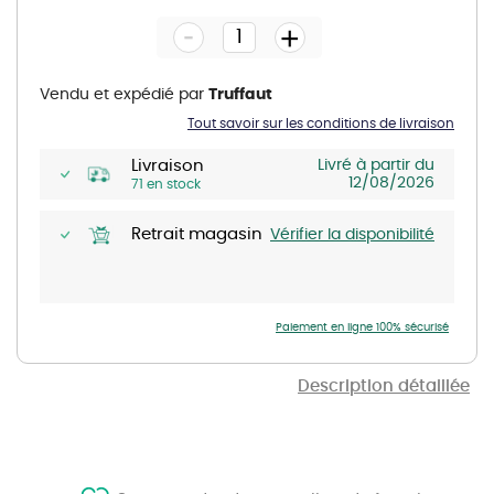
the
-
beginning
+
of
the
images
gallery
Vendu et expédié par
Truffaut
Tout savoir sur les conditions de livraison
Livraison
Livré à partir du
12/08/2026
71 en stock
Retrait magasin
Vérifier la disponibilité
Paiement en ligne 100% sécurisé
Description détaillée