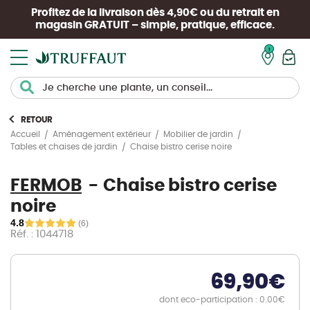
Profitez de la livraison dès 4,90€ ou du retrait en
magasin
GRATUIT
– simple, pratique, efficace.
Mon pan
RETOUR
Accueil
Aménagement extérieur
Mobilier de jardin
Chaise bistro cerise noire
Tables et chaises de jardin
FERMOB
Chaise bistro cerise
noire
4.8
(6)
Réf. : 1044718
69,90
€
dont eco-participation : 0.00€