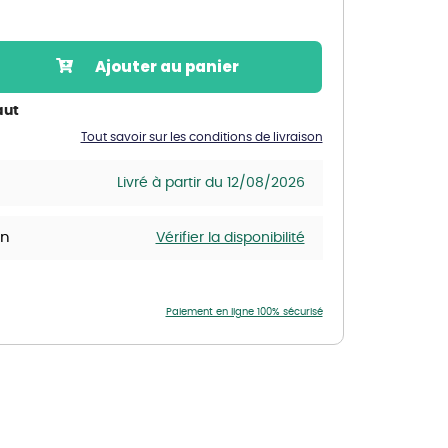
Nos marques de la nature
Découvrez nos marques
Ajouter au panier
Mon potager
Nos marques de la nature
aut
Tout savoir sur les conditions de livraison
Ventes éphémères de plantes
Livré à partir du 12/08/2026
in
Vérifier la disponibilité
Paiement en ligne 100% sécurisé