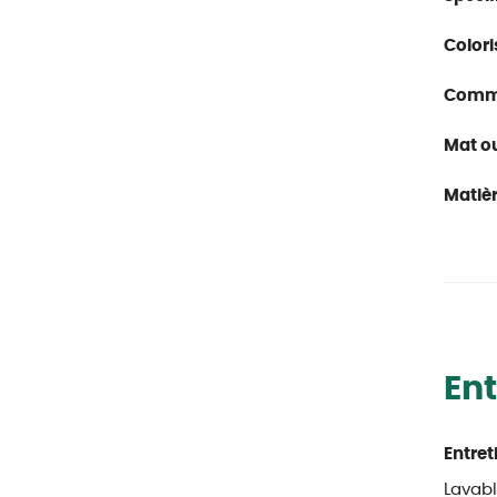
Colori
Comme
Mat ou 
Matièr
Ent
Entret
Lavab