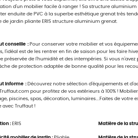
isation d'un mobilier facile à ranger ! Sa structure aluminium r
ter enduite de PVC à la superbe esthétique grenat très tenda
 de jardin pliante ERIS structure aluminium grenat.
ut conseille :
Pour conserver votre mobilier et vos équipeme
, l'idéal est de les rentrer en fin de saison pour les faire h
ée préservée de l'humidité et des intempéries. Si vous n'avez p
che de protection adaptée de bonne qualité pour les recouv
ut informe :
Découvrez notre sélection d'équipements et d'
 Truffaut.com pour profitez de vos extérieurs à 100% ! Mobilie
e, piscines, spas, décoration, luminaires….Faites de votre ex
e avec Truffaut !
tion :
ERIS
Matière de la str
icité mobilier de jardin :
Pliable
Matière de la str