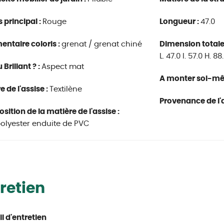
s principal :
Rouge
Longueur :
47.0
ntaire coloris :
grenat / grenat chiné
Dimension totale
L. 47.0 l. 57.0 H. 8
Brillant ? :
Aspect mat
A monter soi-m
e de l'assise :
Textilène
Provenance de l'a
ition de la matière de l'assise :
polyester enduite de PVC
retien
l d'entretien