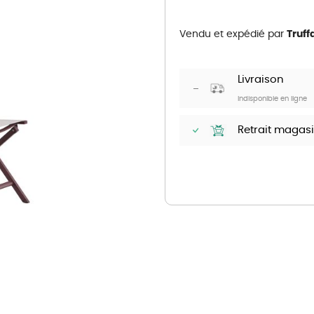
Poulaillers, clapiers et accessoires
s et petits mammifères
Librairie et papeterie
terre, ails, oignons, échalotes
Alimentation
Vendu et expédié par
Truff
Vêtements
 légumes et aromatiques
accessoires
Hygiène et soins
e légumes et aromatiques
ion
Apiculture
et agrumes
t soins
Livraison
s
urs et petits mammifères
Indisponible en ligne
x
Retrait magas
ières et accessoires
ion
t soins
ux
u jardin