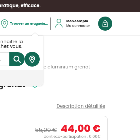
pratique, efficace.
Mon panier
Mon compte
Trouver un magasin...
Me connecter
nnaitre la
Conseils
chez vous.
pliante ERIS stucture aluminium grenat
Bons plans
Bons plans
Bons plans
Bons plans
Bons plans
ieur
 grenat
Conseils
Conseils
Conseils
Conseils
Conseils
Information plantes toxiques
Découvrez nos marques
Découvrez nos marques
Démarche qualité animalerie
Découvrez nos marques
Description détaillée
Garantie Végétale
Calendrier du jardinier
150 idées d'aménagement
Découvrez nos marques
Les ateliers en magasin
s
44,00 €
55,00 €
Diagnostique santé des
Comment économiser l'eau
Nos marques de la nature
Nos marques de la nature
dont eco-participation : 0.00€
plantes