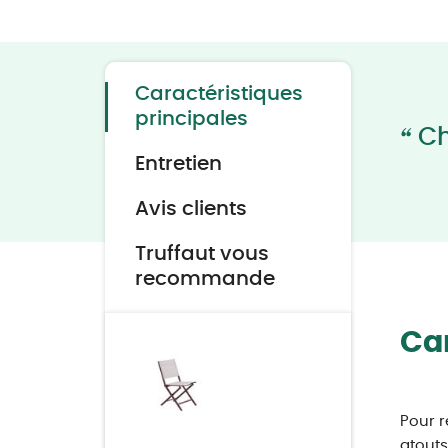
Skip
to
the
beginning
of
the
Caractéristiques
images
gallery
principales
“
Ch
Entretien
Avis clients
Truffaut vous
recommande
Car
Pour r
atouts