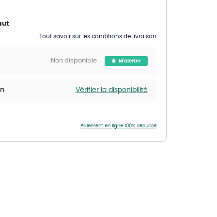
Nos marques de la nature
Découvrez nos marques
aut
Mon potager
Tout savoir sur les conditions de livraison
Nos marques de la nature
Non disponible
M'alerter
Ventes éphémères de plantes
in
Vérifier la disponibilité
Paiement en ligne 100% sécurisé