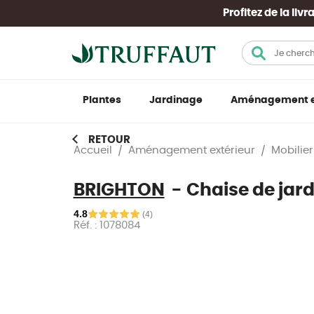
Profitez de la li
Plantes
Jardinage
Aménagement e
RETOUR
Accueil
Aménagement extérieur
Mobilier
Terrariums et compositions
Pots, jardinières et carrés potagers
Mobilier de jardin
Chiens
Décoration et aménagement
Plantes 
Outils d
Barbecu
Poisson
Mobilier
d'intérieur
Plantes d'extérieur
Outillage et matériel à moteur
Arrosa
Abris de
Cuisine 
Salons de jardin
Alimentation et friandises
Palmiers d
Aquarium
BRIGHTON
Chaise de jard
rangem
Fleurs et plantes artificielles
Tables et chaises de jardin
Hygiène et soins
Plantes ve
Pompes, fi
Terreau
Épiceri
Plantes de terre de bruyère
Tondeuses
4.8
(4)
Bouquets et compositions
Bains de soleil, transats et hamacs
Niches, paniers et transports
Plantes fl
Eclairage
Réf. : 1078084
Piscines
Plantes de haies
Coupe-bordures et débroussailleuses
Vases et coupes
Parasols, voiles d’ombrage
Jouets
Orchidée
Alimentat
Soin des
Conifères
Taille-haies, tronçonneuses et élagueuses
Skip
Objets de décoration
Jeux d'e
Pergolas, tonnelles, barnums
Colliers, laisses et vêtements
Cactus et
Hygiène e
to
Fleurs de saison
Broyeurs, nettoyeurs et souffleurs
Engrais
the
Bougies, senteurs et bien-être
Coussins extérieurs et accessoires
Gamelles et autres accessoires
Bonsaïs
Plantes e
end
Arbres et arbustes
Scarificateurs et motoculteurs
Traitement
of
Linge de maison et coussins
Entretien du mobilier
Education
Nos poiss
the
Bambous
Huiles et produits d’entretien
Anti-nuisi
Potager
Entretien de la maison
images
Chauffage d’extérieur
Nos chiots