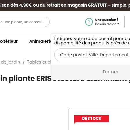
vraison dès 4,90€ ou du retrait en magasin
GRATUIT
– simple, 
Une question ?
Besoin d'aide ?
Indiquez votre code postal pour co
xtérieur
Animalerie
Maison & loisirs
Plein Air
disponibilité des produits près de 
Chaise de jardin 
 de jardin
Tables et chaises de jardin
d’intérieur
e jardinage et accessoires
es et planchas
s
 d'intérieur
Graines et bulbes à fleurs
Jardinage écologique
Décorations et éclairage d'extér
Reptiles
Loisirs créatifs
Fermer
ge
 jardin, serres et
et Arts de la table
Vêtement pour le jardin
’intérieur
s et meubles
Graines de fleurs
Pots et jardinières
Terrariums, vivariums et accessoires
Décoration créative
in pliante ERIS stucture aluminium
ents
rtes
ltres, chauffages et accessoires
Bulbes de fleurs
Objets de décoration
Alimentation
Peinture et beaux-arts
x et paillage
e gourmande
euries
Bassins et fontaines
Eclairage
Modelage et mosaique
 et spas
Gazons
s
ion
Eclairage d’extérieur
Décoration et substrats
Bijoux et perles
 plantes et anti-nuisibles
xtérieur
 plantes grasses
t soins
Hygiène et soins
Mercerie
Bouquets de fleurs
Brise-vues, bordures et dallage
t décoration
Enfants
DESTOCK
 et pulvérisation
Animaux de la basse-cour
Plantes artificielles
ons
Fête et anniversaire
bles
 et verger