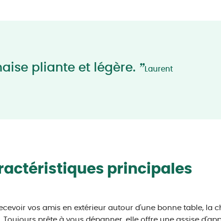
”
aise pliante et légère.
Laurent
actéristiques principales
ecevoir vos amis en extérieur autour d'une bonne table, la ch
. Toujours prête à vous dépanner, elle offre une assise d'ap