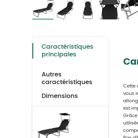
Skip
to
the
beginning
of
the
Caractéristiques
images
gallery
principales
Car
Autres
caractéristiques
Cette 
vous i
Dimensions
allong
est im
Grâce 
utilis
compag
Pas d'