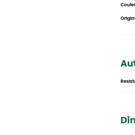
Couleu
Origin
Aut
Resist
Di