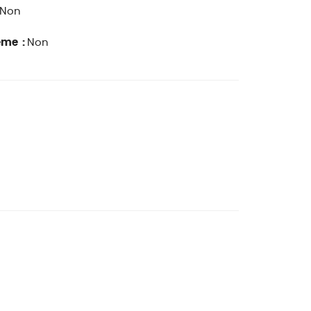
Non
ême :
Non