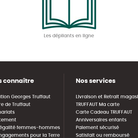
Les dépliants en ligne
 connaître
Nos services
tion Georges Truffaut
Livraison et Retrait magas
re de Truffaut
TRUFFAUT Ma carte
nariats
Carte Cadeau TRUFFAUT
tement
Anniversaires enfants
 égalité femmes-hommes
Paiement sécurisé
ngagements pour la Terre
Satisfait ou remboursé