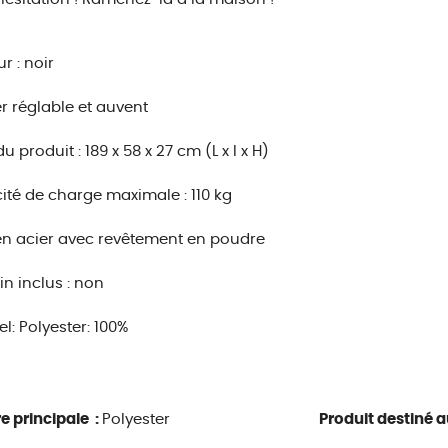
r : noir
r réglable et auvent
du produit : 189 x 58 x 27 cm (L x l x H)
té de charge maximale : 110 kg
n acier avec revêtement en poudre
n inclus : non
el: Polyester: 100%
e principale :
Polyester
Produit destiné au