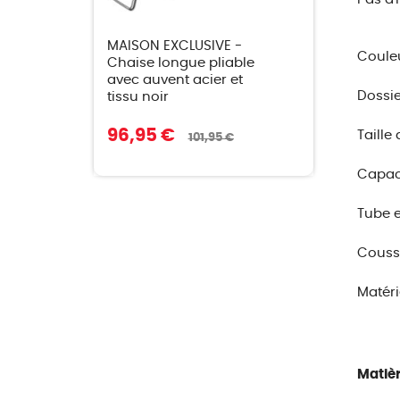
MAISON EXCLUSIVE -
Couleu
Chaise longue pliable
avec auvent acier et
Dossie
tissu noir
96,95 €
Taille 
101,95 €
Capaci
Tube e
Coussi
Matéri
Matièr