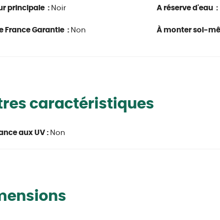
r principale :
Noir
A réserve d'eau :
e France Garantie :
Non
À monter soi-m
res caractéristiques
ance aux UV :
Non
mensions