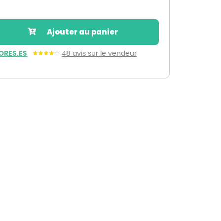
Nos marques de la nature
Découvrez nos marques
Ajouter au panier
Mon potager
Nos marques de la nature
ORES.ES
48 avis sur le vendeur
Ventes éphémères de plantes