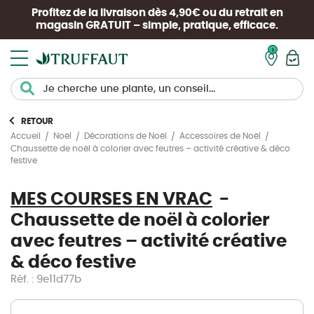
Profitez de la livraison dès 4,90€ ou du retrait en
magasin
GRATUIT
– simple, pratique, efficace.
Mon pan
RETOUR
Accueil
Noël
Décorations de Noël
Accessoires de Noël
Chaussette de noël à colorier avec feutres – activité créative & déco
festive
MES COURSES EN VRAC
Chaussette de noël à colorier
avec feutres – activité créative
& déco festive
Réf. : 9e11d77b