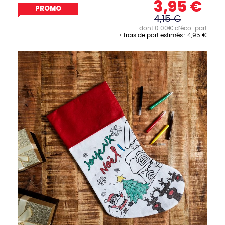
3,95 €
PROMO
4,15 €
dont 0.00€ d’éco-part
+ frais de port estimés :
4,95 €
Skip
to
the
end
of
the
images
gallery