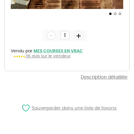
Skip
to
the
-
beginning
+
of
the
images
gallery
Vendu par
MES COURSES EN VRAC
36 avis sur le vendeur
Description détaillée
Sauvegarder dans une liste de favoris