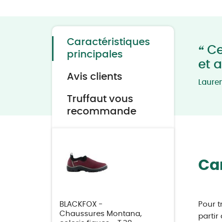
Skip
to
the
beginning
of
the
Caractéristiques
images
“
Ce
gallery
principales
et 
Avis clients
Laure
Truffaut vous
recommande
Car
BLACKFOX -
Pour t
Chaussures Montana,
partir