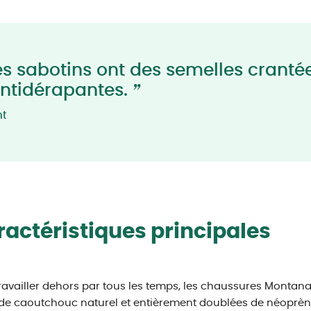
s sabotins ont des semelles cranté
”
antidérapantes.
nt
actéristiques principales
ravailler dehors par tous les temps, les chaussures Montana
 de caoutchouc naturel et entièrement doublées de néoprène,