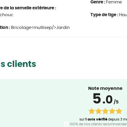
Genre :
Femme
e de la semelle extérieure :
chouc
Type de tige :
Hau
tion :
Bricolage<multisep/>Jardin
s clients
Note moyenne
5
.0
/5
sur
1 avis vérifié
depuis 3 m
100% de nos clients recommandent