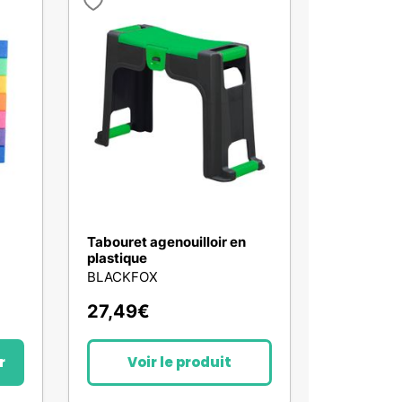
Tabouret agenouilloir en
plastique
BLACKFOX
27,49
€
r
Voir le produit