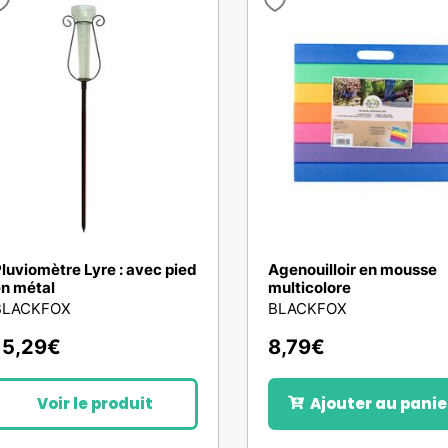
luviomètre Lyre : avec pied
Agenouilloir en mousse
n métal
multicolore
BLACKFOX
BLACKFOX
15,29
€
8,79
€
Voir le produit
Ajouter au panie