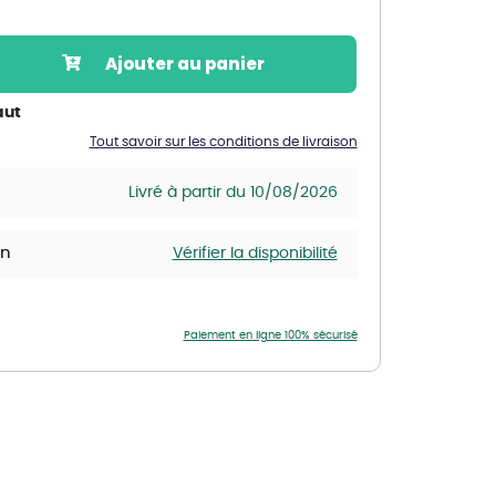
Nos marques de la nature
Découvrez nos marques
Ajouter au panier
Mon potager
Nos marques de la nature
aut
Tout savoir sur les conditions de livraison
Ventes éphémères de plantes
Livré à partir du 10/08/2026
in
Vérifier la disponibilité
Paiement en ligne 100% sécurisé