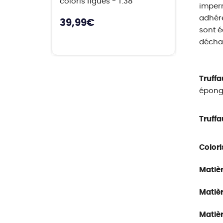
coloris figues - T.38
imperm
adhére
39,99
€
sont é
déchau
Truffa
éponge
Truffa
Colori
Matièr
Matièr
Matièr