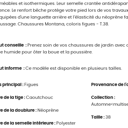
éables et isothermiques. Leur semelle crantée antidérapan
nce. Le renfort bêche protège votre pied lors de vos travaux a
quipées d'une languette arrière et l’élasticité du néoprène 
ssage. Chaussures Montana, coloris figues - T.38.
ut conseille :
Prenez soin de vos chaussures de jardin avec 
 humide pour ôter la boue et la poussière.
ut informe :
Ce modèle est disponible en plusieurs tailles.
s principal :
Figues
Provenance de l'a
e de la tige :
Caoutchouc
Collection :
Automne<multise
e de la doublure :
Néoprène
Taille :
38
e de la semelle intérieure :
Polyester