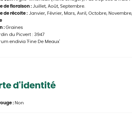
e de floraison :
Juillet, Août, Septembre.
e de récolte :
Janvier, Février, Mars, Avril, Octobre, Novembr
e
n :
Graines
rdin du Picvert : 3947
um endivia 'Fine De Meaux'
te d'identité
rouge :
Non