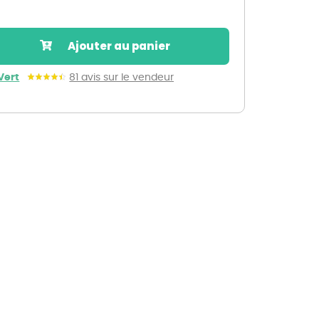
Nos marques de la nature
Découvrez nos marques
Ajouter au panier
Mon potager
Nos marques de la nature
Vert
81 avis sur le vendeur
Ventes éphémères de plantes