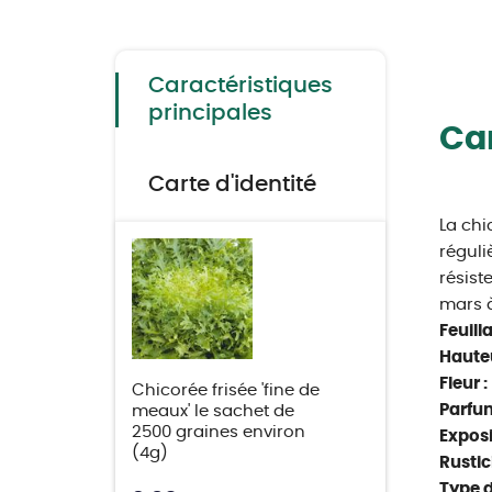
to
the
beginning
of
the
Caractéristiques
images
gallery
principales
Car
Carte d'identité
La chi
réguli
résist
mars à
Feuill
Hauteu
Fleur :
Chicorée frisée 'fine de
Parfum
meaux' le sachet de
2500 graines environ
Exposi
(4g)
Rustici
Type d