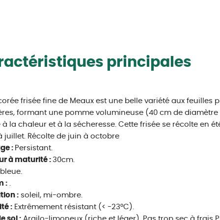
actéristiques principales
corée frisée fine de Meaux est une belle variété aux feuilles pl
ères, formant une pomme volumineuse (40 cm de diamètre ) q
e à la chaleur et à la sécheresse. Cette frisée se récolte en 
 juillet. Récolte de juin à octobre
age :
Persistant.
r à maturité :
30cm.
bleue.
 :
.
tion :
soleil, mi-ombre.
té :
Extrêmement résistant (< -23°C).
e sol :
Argilo-limoneux (riche et léger), Pas trop sec à frais 