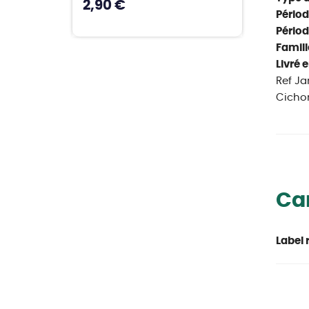
2,90 €
Périod
Périod
Famill
Livré e
Ref Ja
Cichor
Car
Label 