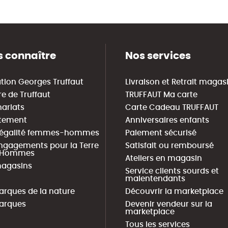
 connaître
Nos services
tion Georges Truffaut
Livraison et Retrait magas
re de Truffaut
TRUFFAUT Ma carte
nariats
Carte Cadeau TRUFFAUT
tement
Anniversaires enfants
 égalité femmes-hommes
Paiement sécurisé
ngagements pour la Terre
Satisfait ou remboursé
s Hommes
Ateliers en magasin
agasins
Service clients sourds et
malentendants
arques de la nature
Découvrir la marketplace
arques
Devenir vendeur sur la
marketplace
Tous les services