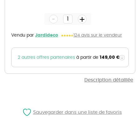
Skip
to
the
-
beginning
+
of
the
images
gallery
Vendu par
Jardideco
124 avis sur le vendeur
149,00 €
2 autres offres partenaires
à partir de
Description détaillée
Sauvegarder dans une liste de favoris