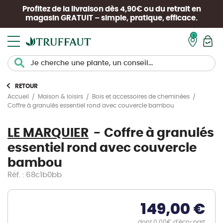
Profitez de la livraison dès 4,90€ ou du retrait en
magasin
GRATUIT
– simple, pratique, efficace.
Mon pan
RETOUR
Accueil
Maison & loisirs
Bois et accessoires de cheminées
Coffre à granulés essentiel rond avec couvercle bambou
LE MARQUIER
Coffre à granulés
essentiel rond avec couvercle
bambou
Réf. : 68c1b0bb
149,00 €
dont 0.00€ d’éco-part