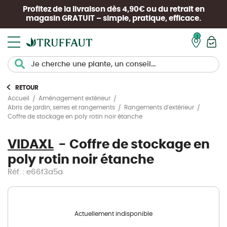
Profitez de la livraison dès 4,90€ ou du retrait en
magasin
GRATUIT
– simple, pratique, efficace.
Mon pan
RETOUR
Accueil
Aménagement extérieur
Abris de jardin, serres et rangements
Rangements d'extérieur
Coffre de stockage en poly rotin noir étanche
VIDAXL
Coffre de stockage en
poly rotin noir étanche
Réf. : e66f3a5a
Actuellement indisponible