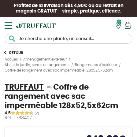
Profitez de la livraison dès 4,90€ ou du retrait en
magasin
GRATUIT
– simple, pratique, efficace.
Mon pan
RETOUR
Accueil
Aménagement extérieur
Abris de jardin, serres et rangements
Rangements d'extérieur
Coffre de rangement avec sac imperméable 128x52,5x62cm
TRUFFAUT
Coffre de
rangement avec sac
imperméable 128x52,5x62cm
4.5
(2)
Réf. : 788407