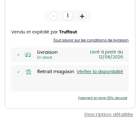
to
the
-
beginning
+
of
the
images
gallery
Vendu et expédié par
Truffaut
Tout savoir sur les conditions de livraison
Livraison
Livré à partir du
12/08/2026
En stock
Retrait magasin
Vérifier la disponibilité
Paiement en ligne 100% sécurisé
Description détaillée