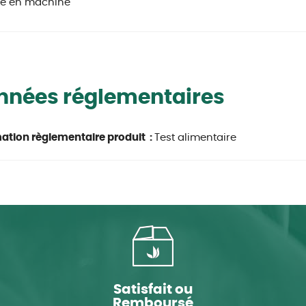
le en machine
nnées réglementaires
ation règlementaire produit :
Test alimentaire
Satisfait ou
Remboursé