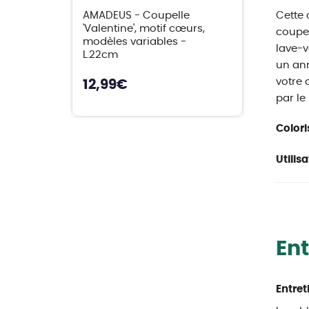
AMADEUS - Coupelle
Cette 
'Valentine', motif cœurs,
coupel
modèles variables -
lave-v
L.22cm
un ann
votre 
12,99
€
par le
Colori
Utilisa
Ent
Entret