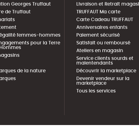
tion Georges Truffaut
Livraison et Retrait magas
re de Truffaut
TRUFFAUT Ma carte
nariats
Carte Cadeau TRUFFAUT
tement
Anniversaires enfants
 égalité femmes-hommes
Paiement sécurisé
ngagements pour la Terre
Satisfait ou remboursé
s Hommes
Ateliers en magasin
agasins
Service clients sourds et
malentendants
arques de la nature
Découvrir la marketplace
arques
Devenir vendeur sur la
marketplace
Tous les services