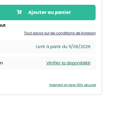
Nos marques de la nature
Ajouter au panier
Découvrez nos marques
Mon potager
aut
Nos marques de la nature
Tout savoir sur les conditions de livraison
Ventes éphémères de plantes
Livré à partir du 11/08/2026
in
Vérifier la disponibilité
Paiement en ligne 100% sécurisé