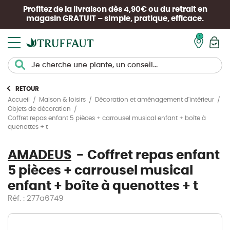
Profitez de la livraison dès 4,90€ ou du retrait en
magasin
GRATUIT
– simple, pratique, efficace.
Mon pan
RETOUR
Accueil
Maison & loisirs
Décoration et aménagement d'intérieur
Objets de décoration
Coffret repas enfant 5 pièces + carrousel musical enfant + boîte à
quenottes + t
AMADEUS
Coffret repas enfant
5 pièces + carrousel musical
enfant + boîte à quenottes + t
Réf. : 277a6749