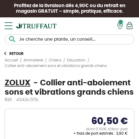
Profitez de la livraison dès 4,90€ ou du retrait en
magasin
GRATUIT
– simple, pratique, efficace.
Mon pan
RETOUR
Accueil
Animalerie
Chiens
Education
Collier anti-aboiement sons et vibrations grands chiens
ZOLUX
Collier anti-aboiement
sons et vibrations grands chiens
Réf. : 4343c97b
60,50 €
dont 0.00€ d’éco-part
+ frais de port estimés :
3,90 €