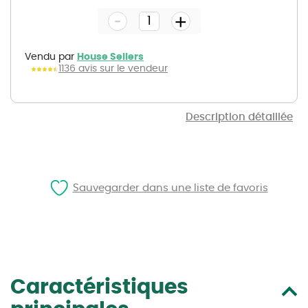
the
-
beginning
+
of
the
images
gallery
Vendu par
House Sellers
1136 avis sur le vendeur
Description détaillée
Sauvegarder dans une liste de favoris
Caractéristiques