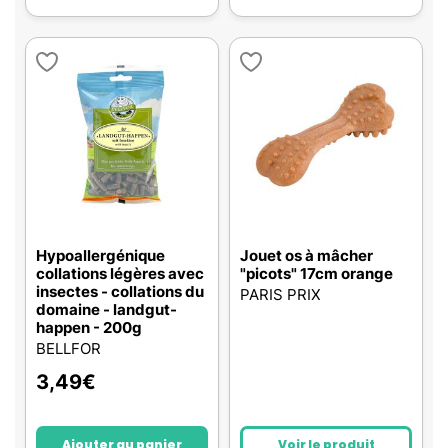
Hypoallergénique
Jouet os à mâcher
collations légères avec
"picots" 17cm orange
insectes - collations du
PARIS PRIX
domaine - landgut-
happen - 200g
BELLFOR
3,49
€
Ajouter au panier
Voir le produit