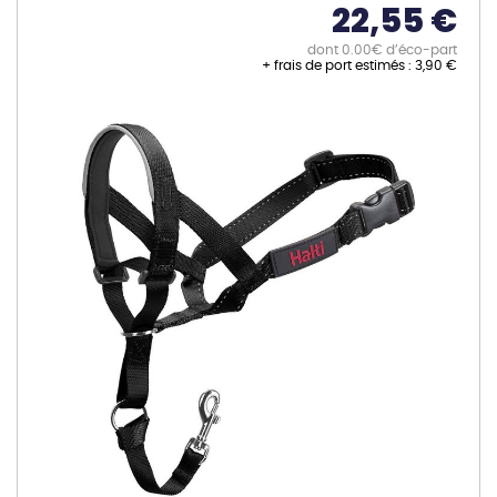
22,55 €
dont 0.00€ d’éco-part
+ frais de port estimés :
3,90 €
Skip
to
the
end
of
the
images
gallery