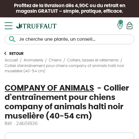
Profitez de la livraison dès 4,90€ ou du retrait en
magasin
GRATUIT
– simple, pratique, efficace.
Mon pan
RETOUR
Accueil
Animalerie
Chiens
Colliers, laisses et vêtements
Collier d'entraînement pour chiens company of animals halti noir
muselière (40-54 cm)
COMPANY OF ANIMALS
Collier
d'entraînement pour chiens
company of animals halti noir
muselière (40-54 cm)
Réf. : 24b51836