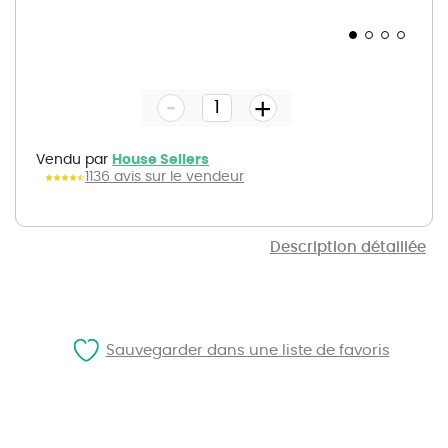
Skip
to
the
-
beginning
+
of
the
images
gallery
Vendu par
House Sellers
1136 avis sur le vendeur
Description détaillée
Sauvegarder dans une liste de favoris