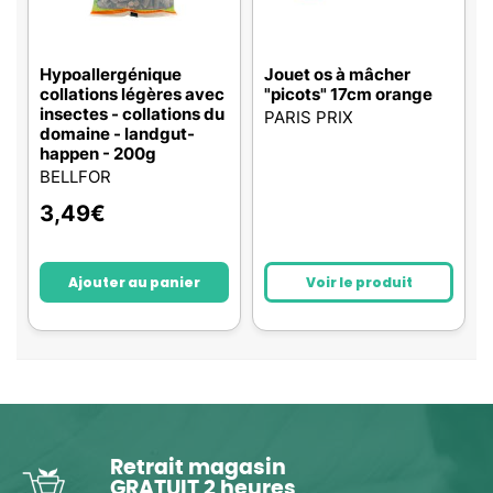
Hypoallergénique
Jouet os à mâcher
collations légères avec
"picots" 17cm orange
insectes - collations du
PARIS PRIX
domaine - landgut-
happen - 200g
BELLFOR
3,49
€
Ajouter au panier
Voir le produit
Retrait magasin
GRATUIT 2 heures