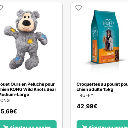
ouet Ours en Peluche pour
Croquettes au poulet po
hien KONG Wild Knots Bear
chien adulte 15kg
Medium-Large
TRUFFY
KONG
42,99
€
15,69
€
Ajouter au panier
Ajouter au panie