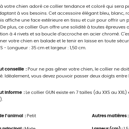
 à votre chien adoré ce collier tendance et coloré qui sera pa
daptant à vos besoins. Cet accessoire élégant bleu, blanc,
is affiche une face extérieure en tissu et cuir pour offrir un p
 De plus, ce collier Gun offre une solidité à toutes épreuves 
ation à 4 rivets et sa boucle d’accroche en acier chromé. C'est
r votre chien en balade et le tenir en laisse en toute sécurit
 XS - Longueur : 35 cm et largeur : 1,50 cm.
ut conseille :
Pour ne pas gêner votre chien, le collier ne doit 
é. Idéalement, vous devez pouvoir passer deux doigts entre le
ut informe :
Le collier GUN existe en 7 tailles (du XXS au XXL
).
 de l’animal :
Petit
Autres matières 
s principal :
Mixte
Largeur (cm) :
1.5