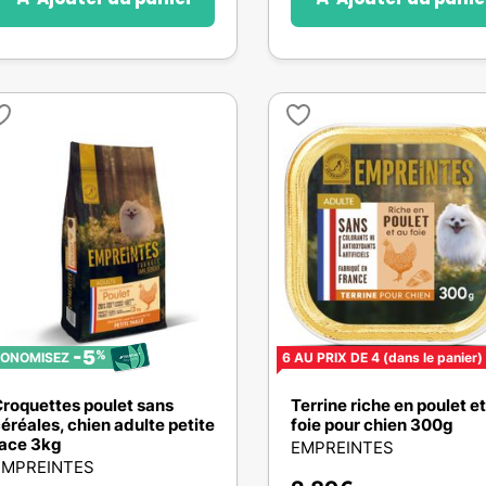
-5
%
CONOMISEZ
6 AU PRIX DE 4
(dans le panier)
roquettes poulet sans
Terrine riche en poulet e
éréales, chien adulte petite
foie pour chien 300g
ace 3kg
EMPREINTES
EMPREINTES