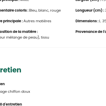
ntaire coloris :
Bleu, blanc, rouge
Longueur (cm) :
e principale :
Autres matières
Dimensions :
L. 3
ition de la matière :
Provenance de l'a
ieur mélange de peau), tissu
retien
ien
age chiffon doux
l d'entretien