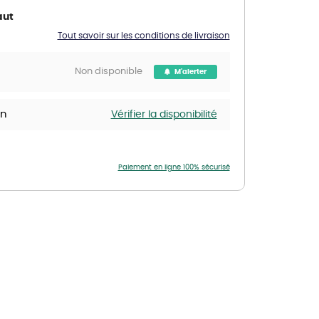
aut
Nos marques de la nature
Découvrez nos marques
Tout savoir sur les conditions de livraison
Mon potager
Nos marques de la nature
Non disponible
M'alerter
Ventes éphémères de plantes
in
Vérifier la disponibilité
Paiement en ligne 100% sécurisé