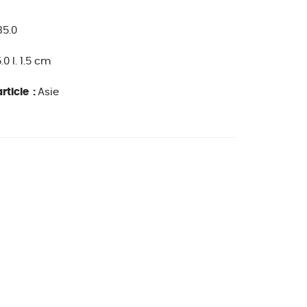
35.0
5.0 l. 1.5 cm
rticle :
Asie