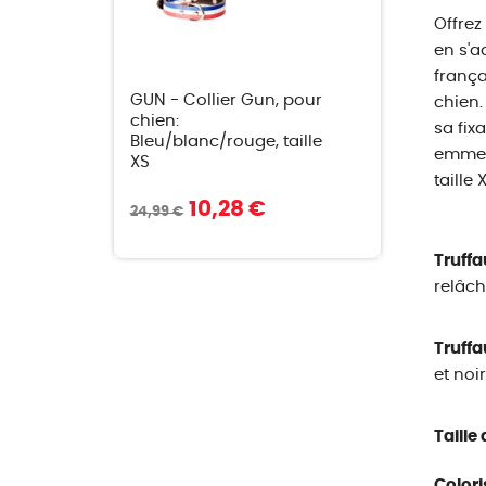
Offrez
en s'a
frança
GUN - Collier Gun, pour
chien.
chien:
sa fix
Bleu/blanc/rouge, taille
emmene
XS
taille
10,28 €
24,99 €
Truffa
relâch
Truffa
et noir
Taille
Colori