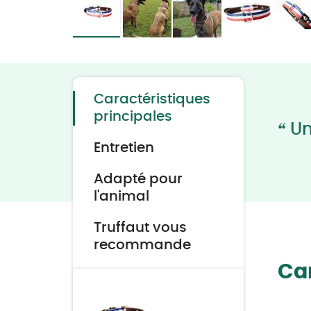
Skip
to
the
beginning
of
the
Caractéristiques
images
gallery
principales
“
Un 
Entretien
Adapté pour
l'animal
Truffaut vous
recommande
Car