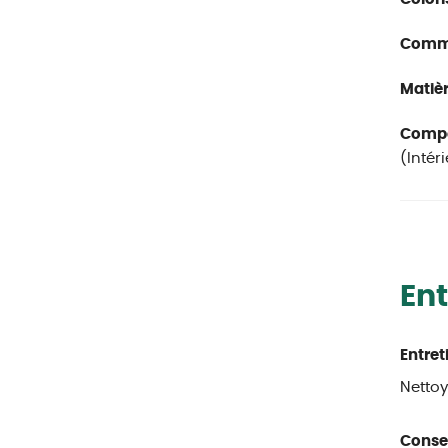
Comme
Matièr
Compos
(Intér
Ent
Entret
Nettoy
Consei