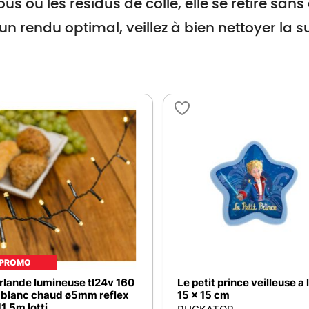
rous ou les résidus de colle, elle se retire sans
un rendu optimal, veillez à bien nettoyer la 
PROMO
rlande lumineuse tl24v 160
Le petit prince veilleuse a 
 blanc chaud ø5mm reflex
15 x 15 cm
1,5m lotti