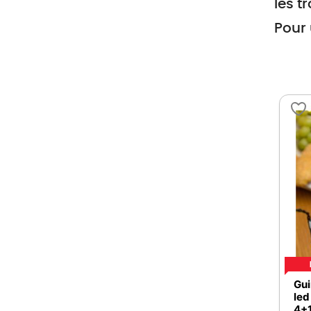
les t
Pour 
Gui
led
4+1