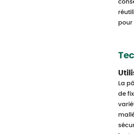
conse
réuti
pour 
Tec
Util
La pâ
de fi
varié
mallé
sécur