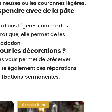
mineuses ou les couronnes légères.
spendre avec de la pâte
orations légères comme des
atique, elle permet de les
radation.
our les décorations ?
es vous permet de préserver
vite également des réparations
fixations permanentes.
Conseils à lire