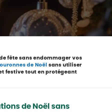
Nos marques de la nature
Découvrez nos marques
Mon potager
Nos marques de la nature
Ventes éphémères de plantes
r de fête sans endommager vos
ouronnes de Noël
sans utiliser
t festive tout en protégeant
tions de Noël sans