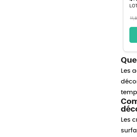
LO
11,
Quel
Les a
décor
temp
Comm
déco
Les c
surfa