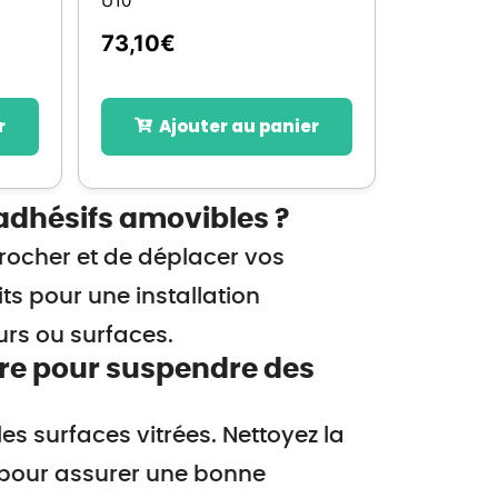
U10
73,10
€
r
Ajouter au panier
 adhésifs amovibles ?
crocher et de déplacer vos
its pour une installation
rs ou surfaces.
tre pour suspendre des
les surfaces vitrées. Nettoyez la
 pour assurer une bonne