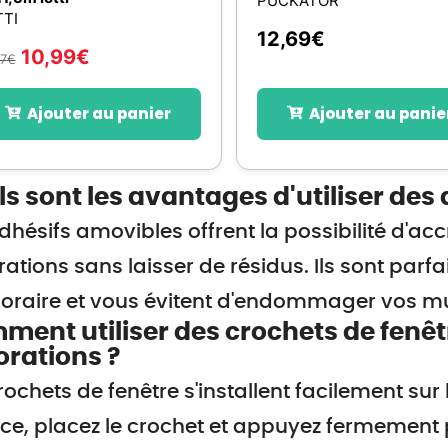
PUCKATOR
TTI
12,69
€
10,99
€
87
€
Ajouter au panier
Ajouter au panie
s sont les avantages d'utiliser des
dhésifs amovibles offrent la possibilité d'ac
ations sans laisser de résidus. Ils sont parfa
oraire et vous évitent d'endommager vos mu
ent utiliser des crochets de fenê
rations ?
rochets de fenêtre s'installent facilement sur 
ce, placez le crochet et appuyez fermement