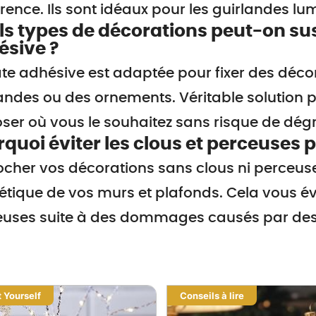
ence. Ils sont idéaux pour les guirlandes lu
s types de décorations peut-on su
ésive ?
te adhésive est adaptée pour fixer des déc
andes ou des ornements. Véritable solution pr
ser où vous le souhaitez sans risque de dég
quoi éviter les clous et perceuses p
cher vos décorations sans clous ni perceus
hétique de vos murs et plafonds. Cela vous é
euses suite à des dommages causés par des 
t Yourself
Conseils à lire