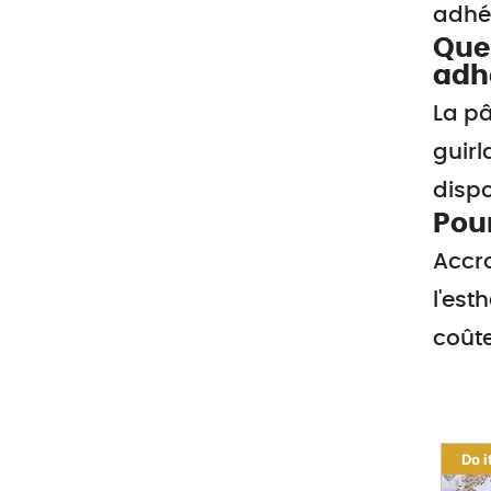
adhér
Quel
adh
La pâ
guirl
dispo
Pour
Accro
l'est
coût
Do i