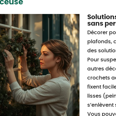
ceuse
Solution
sans per
Décorer po
plafonds, c
des solutio
Pour suspe
autres déco
crochets ad
fixent faci
lisses (pei
s’enlèvent 
Vous pouve