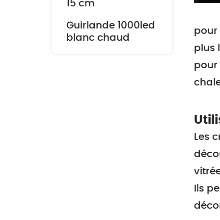
15 cm
Guirlande 1000led
pour 
blanc chaud
plus 
pour 
chale
Util
Les c
décor
vitré
Ils p
décor