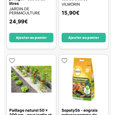
litres
VILMORIN
JARDIN DE
15,90
€
PERMACULTURE
24,99
€
Ajouter au panier
Ajouter au panier
Paillage naturel 50 x
Sopoty5b - engrais
300 cm - pour jardin et
potager pomme de