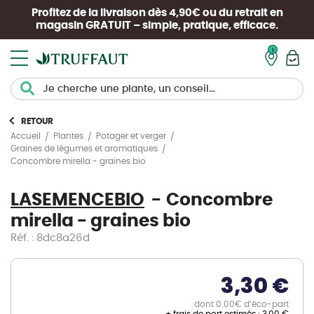
Profitez de la livraison dès 4,90€ ou du retrait en
magasin
GRATUIT
– simple, pratique, efficace.
Mon pan
RETOUR
Accueil
Plantes
Potager et verger
Graines de légumes et aromatiques
Concombre mirella - graines bio
LASEMENCEBIO
Concombre
mirella - graines bio
Réf. : 8dc8a26d
3,30 €
dont 0.00€ d’éco-part