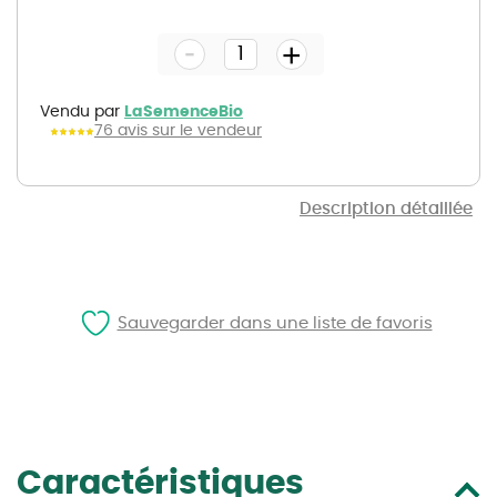
to
the
-
beginning
+
of
the
images
gallery
Vendu par
LaSemenceBio
76 avis sur le vendeur
Description détaillée
Sauvegarder dans une liste de favoris
Caractéristiques