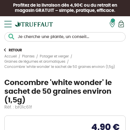
Profitez de la livraison dès 4,90€ ou du retrait en
magasin
GRATUIT
– simple, pratique, efficace.
Mon pan
RETOUR
Accueil
Plantes
Potager et verger
Graines de légumes et aromatiques
Concombre 'white wonder' le sachet de 50 graines environ (1,5g)
Concombre 'white wonder' le
sachet de 50 graines environ
(1,5g)
Réf. : bf01c61f
4,90 €