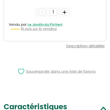
to
the
-
beginning
+
of
the
images
gallery
Vendu par
Le Jardin du PicVert
81 avis sur le vendeur
Description détaillée
Sauvegarder dans une liste de favoris
Caractéristiques