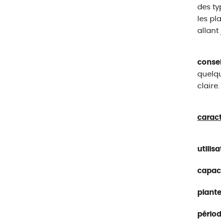
des ty
les pl
allant
consei
quelqu
claire.
caract
utilisa
capaci
plante
périod