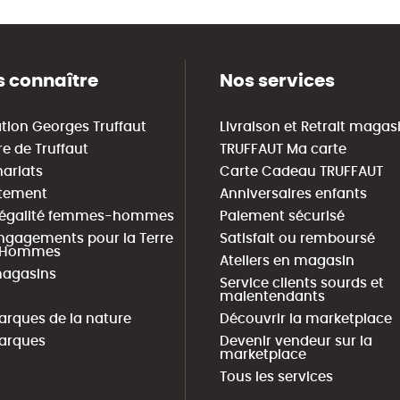
 connaître
Nos services
tion Georges Truffaut
Livraison et Retrait magas
re de Truffaut
TRUFFAUT Ma carte
nariats
Carte Cadeau TRUFFAUT
tement
Anniversaires enfants
 égalité femmes-hommes
Paiement sécurisé
ngagements pour la Terre
Satisfait ou remboursé
s Hommes
Ateliers en magasin
agasins
Service clients sourds et
malentendants
arques de la nature
Découvrir la marketplace
arques
Devenir vendeur sur la
marketplace
Tous les services