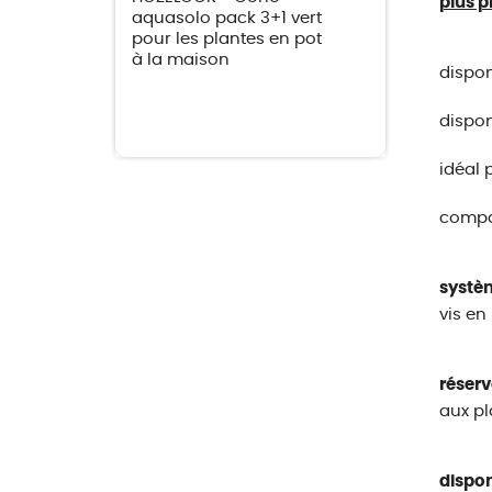
plus p
aquasolo pack 3+1 vert
pour les plantes en pot
à la maison
dispon
dispon
idéal 
compat
systè
vis en
réserv
aux pl
dispon