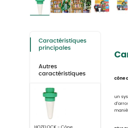
Skip
to
the
beginning
of
the
Caractéristiques
images
gallery
principales
Car
Autres
caractéristiques
cône a
un sys
d’arro
manièr
HOZELOCK - Cône