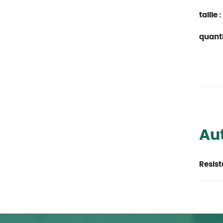
taille :
quanti
Aut
Resist