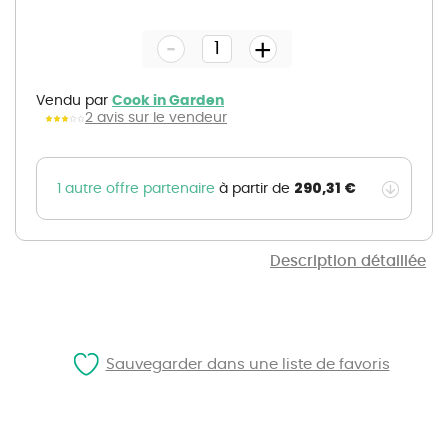
to
the
-
beginning
+
of
the
images
gallery
Vendu par
Cook in Garden
2 avis sur le vendeur
290,31 €
1 autre offre partenaire
à partir de
Description détaillée
Sauvegarder dans une liste de favoris