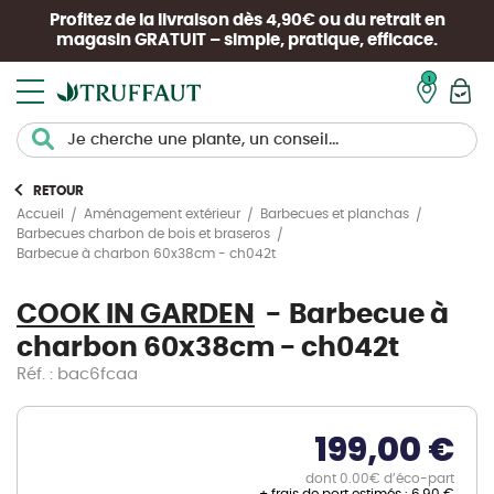
Profitez de la livraison dès 4,90€ ou du retrait en
magasin
GRATUIT
– simple, pratique, efficace.
Mon pan
RETOUR
Accueil
Aménagement extérieur
Barbecues et planchas
Barbecues charbon de bois et braseros
Barbecue à charbon 60x38cm - ch042t
COOK IN GARDEN
Barbecue à
charbon 60x38cm - ch042t
Réf. : bac6fcaa
199,00 €
dont 0.00€ d’éco-part