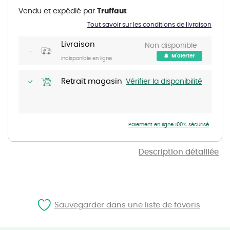
the
Vendu et expédié par
Truffaut
beginning
of
Tout savoir sur les conditions de livraison
the
images
gallery
Livraison
Non disponible
M'alerter
Indisponible en ligne
Retrait magasin
Vérifier la disponibilité
Paiement en ligne 100% sécurisé
Description détaillée
Sauvegarder dans une liste de favoris