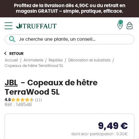
Profitez de la livraison dès 4,90€ ou du retrait en
magasin
GRATUIT
– simple, pratique, efficace.
Mon pan
RETOUR
Accueil
Animalerie
Reptiles
Décoration et substrats
Copeaux de hêtre TerraWood 5L
JBL
Copeaux de hêtre
TerraWood 5L
4.6
(11)
Réf. : 148548
9,49 €
dont eco-participation : 0.00€