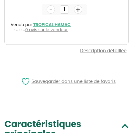
the
-
beginning
+
of
the
images
gallery
Vendu par
TROPICAL HAMAC
0 avis sur le vendeur
Description détaillée
Sauvegarder dans une liste de favoris
Caractéristiques