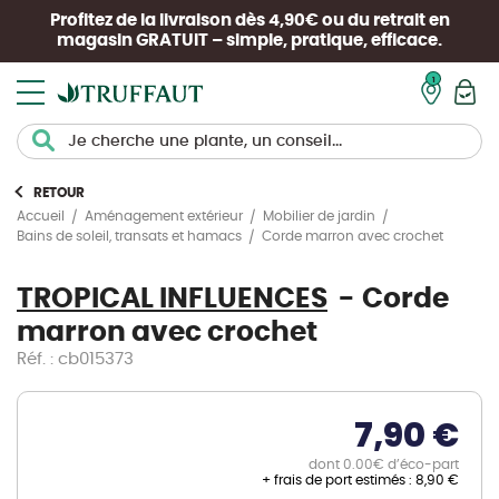
Profitez de la livraison dès 4,90€ ou du retrait en
magasin
GRATUIT
– simple, pratique, efficace.
Mon pan
RETOUR
Accueil
Aménagement extérieur
Mobilier de jardin
Corde marron avec crochet
Bains de soleil, transats et hamacs
TROPICAL INFLUENCES
Corde
marron avec crochet
Réf. : cb015373
7,90 €
dont 0.00€ d’éco-part
+ frais de port estimés :
8,90 €