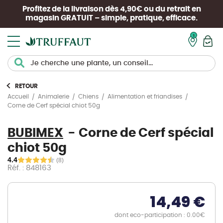
Profitez de la livraison dès 4,90€ ou du retrait en
magasin
GRATUIT
– simple, pratique, efficace.
Mon pan
RETOUR
Accueil
Animalerie
Chiens
Alimentation et friandises
Corne de Cerf spécial chiot 50g
BUBIMEX
Corne de Cerf spécial
chiot 50g
4.4
(8)
Réf. : 848163
14,49 €
dont eco-participation : 0.00€