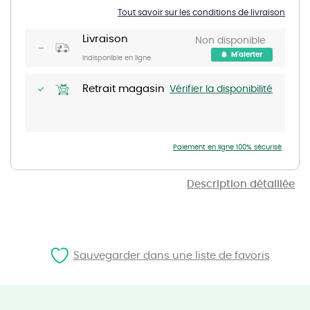
of
Tout savoir sur les conditions de livraison
the
images
gallery
Livraison
Non disponible
M'alerter
Indisponible en ligne
Retrait magasin
Vérifier la disponibilité
Paiement en ligne 100% sécurisé
Description détaillée
Sauvegarder dans une liste de favoris