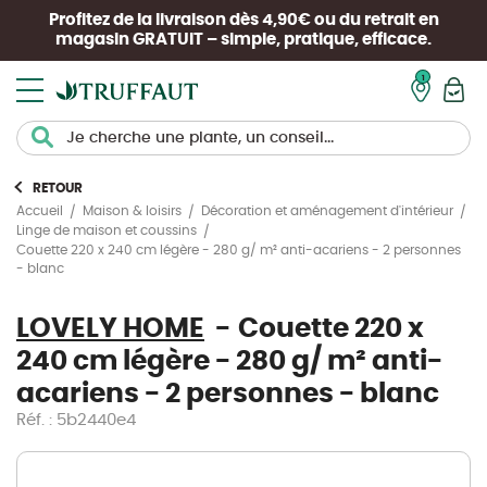
Profitez de la livraison dès 4,90€ ou du retrait en
magasin
GRATUIT
– simple, pratique, efficace.
Mon pan
RETOUR
Accueil
Maison & loisirs
Décoration et aménagement d'intérieur
Linge de maison et coussins
Couette 220 x 240 cm légère - 280 g/ m² anti-acariens - 2 personnes
- blanc
LOVELY HOME
Couette 220 x
240 cm légère - 280 g/ m² anti-
acariens - 2 personnes - blanc
Réf. : 5b2440e4