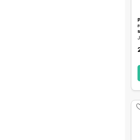
P
r
s