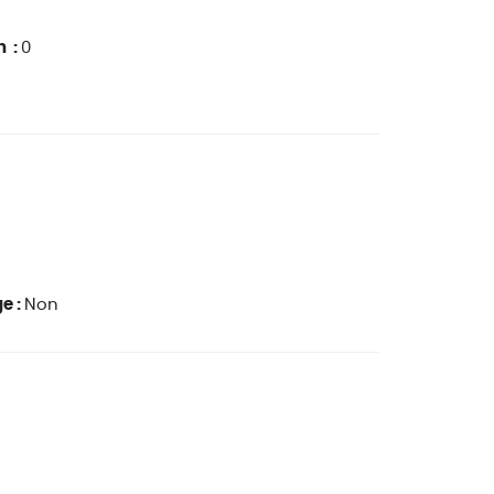
n :
0
e :
Non