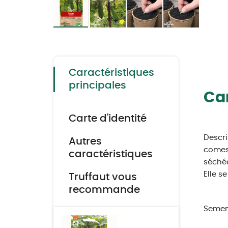
Skip
to
the
beginning
of
the
Caractéristiques
images
gallery
principales
Car
Carte d'identité
Descri
Autres
comest
caractéristiques
séchée
Elle s
Truffaut vous
recommande
Semen