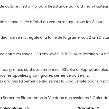
e culture : : 90 à 145 jours
Résistance au froid : non
Hauteur 
ion : ensoleillée à l'abri du vent
Arrosage : tous les 3 jours
deur de semis : égale à la taille de la graine, soit 2 cm
Dista
ce entre les rangs : 130 cm
Levée : 6 à 10 jours
Rotation : 4 à 
 nos graines sont des semences 100% Bio et Reproductibles.
us les appeliez grain, graine, semence ou semis,
es graines La Semence Bio semez la Biodiversité pour un jar
a Semence Bio, semons la Vie dans nos assiettes !
Calendrie
t biologique :
Oui
Garantie :
0