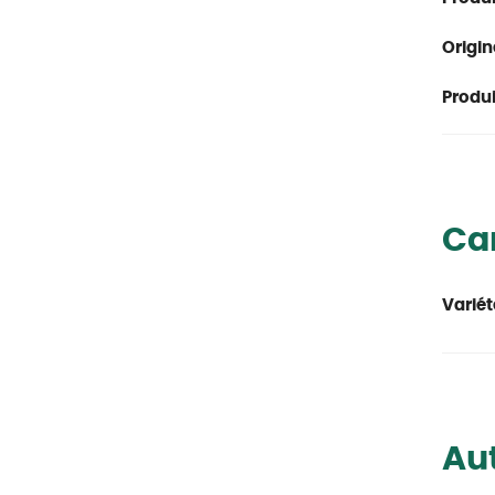
Origin
Produit
Car
Variét
Aut