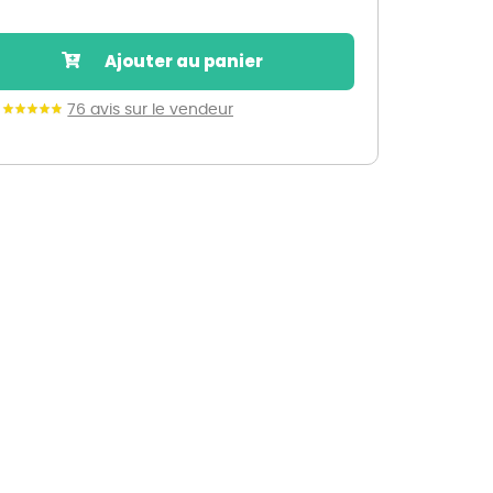
Nos marques de la nature
Découvrez nos marques
Ajouter au panier
Mon potager
Nos marques de la nature
76 avis sur le vendeur
Ventes éphémères de plantes