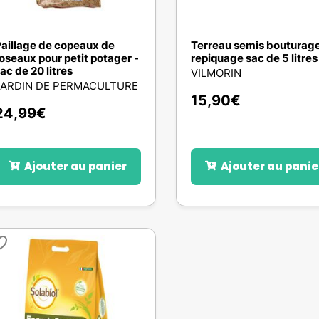
aillage de copeaux de
Terreau semis bouturag
oseaux pour petit potager -
repiquage sac de 5 litres
ac de 20 litres
VILMORIN
JARDIN DE PERMACULTURE
15,90
€
24,99
€
Ajouter au panier
Ajouter au panie