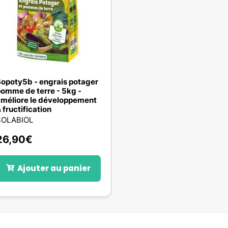
opoty5b - engrais potager
omme de terre - 5kg -
méliore le développement
 fructification
SOLABIOL
26,90
€
Ajouter au panier