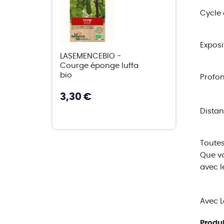
Cycle d
Exposit
LASEMENCEBIO -
Courge éponge luffa
bio
Profon
3,30 €
Distan
Toutes
Que vo
avec l
Avec L
Produi