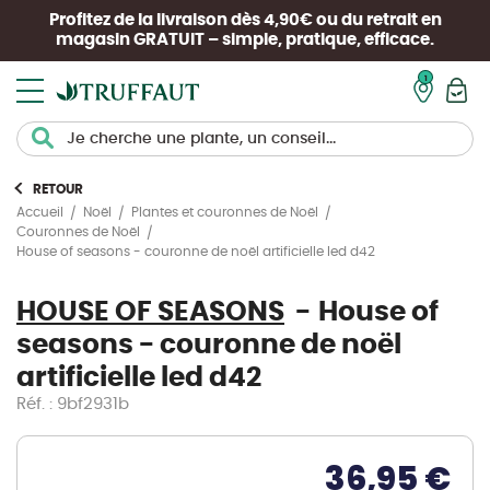
Profitez de la livraison dès 4,90€ ou du retrait en
magasin
GRATUIT
– simple, pratique, efficace.
Mon pan
RETOUR
Accueil
Noël
Plantes et couronnes de Noël
Couronnes de Noël
House of seasons - couronne de noël artificielle led d42
HOUSE OF SEASONS
House of
seasons - couronne de noël
artificielle led d42
Réf. : 9bf2931b
36,95 €