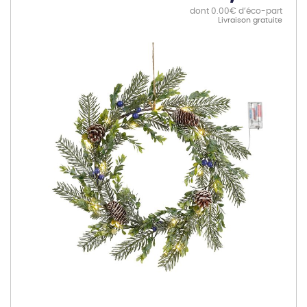
dont 0.00€ d’éco-part
Livraison gratuite
Skip
to
the
end
of
the
images
gallery