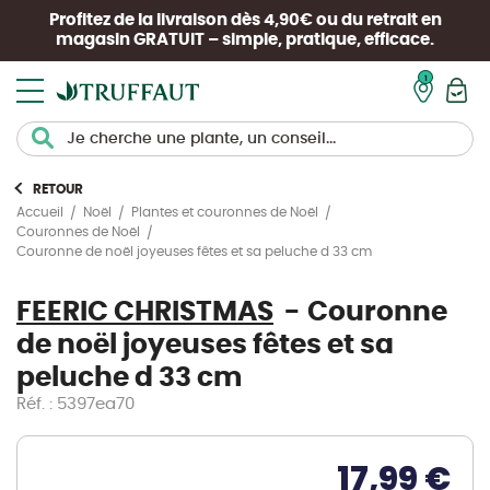
Profitez de la livraison dès 4,90€ ou du retrait en
magasin
GRATUIT
– simple, pratique, efficace.
Mon pan
RETOUR
Accueil
Noël
Plantes et couronnes de Noël
Couronnes de Noël
Couronne de noël joyeuses fêtes et sa peluche d 33 cm
FEERIC CHRISTMAS
Couronne
de noël joyeuses fêtes et sa
peluche d 33 cm
Réf. : 5397ea70
17,99 €