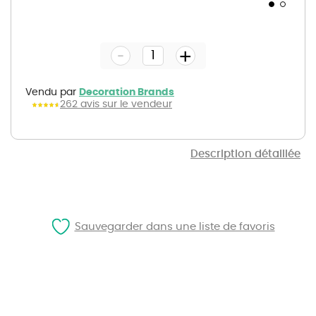
Skip
to
the
-
beginning
+
of
the
images
gallery
Vendu par
Decoration Brands
262 avis sur le vendeur
Description détaillée
Sauvegarder dans une liste de favoris