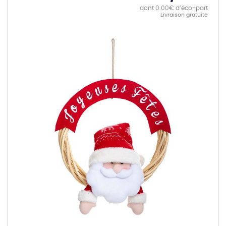
dont 0.00€ d’éco-part
Livraison gratuite
Skip
to
the
end
of
the
images
gallery