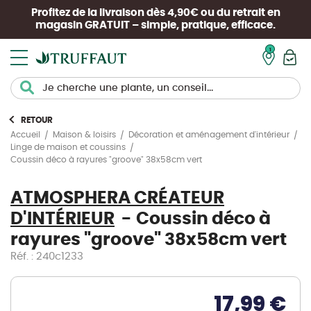
Profitez de la livraison dès 4,90€ ou du retrait en
magasin
GRATUIT
– simple, pratique, efficace.
Mon pan
RETOUR
Accueil
Maison & loisirs
Décoration et aménagement d'intérieur
Linge de maison et coussins
Coussin déco à rayures "groove" 38x58cm vert
ATMOSPHERA CRÉATEUR
D'INTÉRIEUR
Coussin déco à
rayures "groove" 38x58cm vert
Réf. : 240c1233
17,99 €