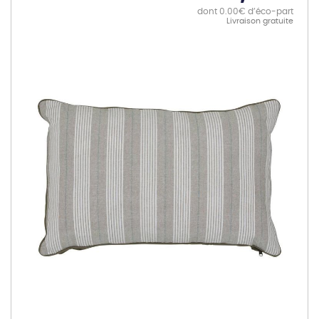
dont 0.00€ d’éco-part
Livraison gratuite
Skip
to
the
end
of
the
images
gallery