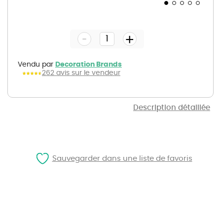
Skip
to
the
-
beginning
+
of
the
images
gallery
Vendu par
Decoration Brands
262 avis sur le vendeur
Description détaillée
Sauvegarder dans une liste de favoris