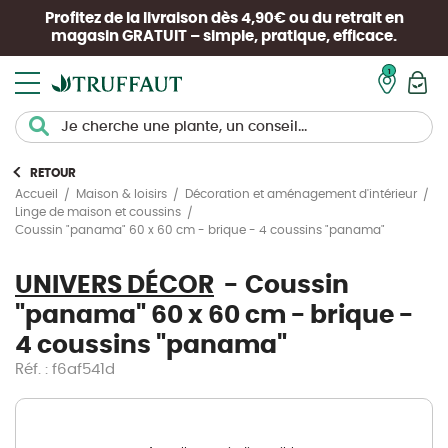
Profitez de la livraison dès 4,90€ ou du retrait en
magasin
GRATUIT
– simple, pratique, efficace.
Mon pan
RETOUR
Accueil
Maison & loisirs
Décoration et aménagement d'intérieur
Linge de maison et coussins
Coussin "panama" 60 x 60 cm - brique - 4 coussins "panama"
UNIVERS DÉCOR
Coussin
"panama" 60 x 60 cm - brique -
4 coussins "panama"
Réf. : f6af541d