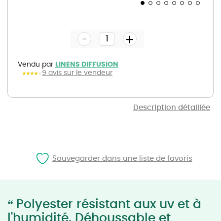
Skip
to
the
-
beginning
+
of
the
images
gallery
Vendu par
LINENS DIFFUSION
9 avis sur le vendeur
Description détaillée
Sauvegarder dans une liste de favoris
“
Polyester résistant aux uv et à
l'humidité. Déhoussable et