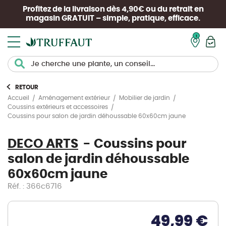
Profitez de la livraison dès 4,90€ ou du retrait en
magasin
GRATUIT
– simple, pratique, efficace.
Mon pan
RETOUR
Accueil
Aménagement extérieur
Mobilier de jardin
Coussins extérieurs et accessoires
Coussins pour salon de jardin déhoussable 60x60cm jaune
DECO ARTS
Coussins pour
salon de jardin déhoussable
60x60cm jaune
Réf. : 366c6716
49,99 €