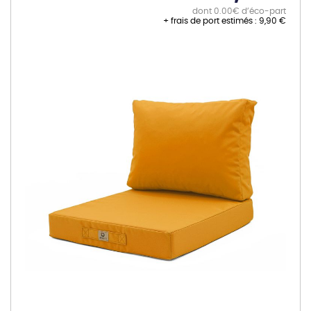
dont 0.00€ d’éco-part
+ frais de port estimés :
9,90 €
Skip
to
the
end
of
the
images
gallery